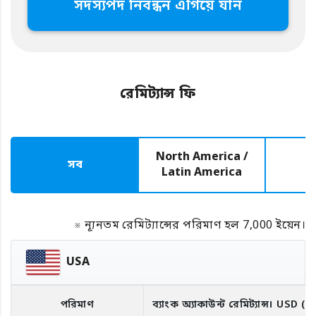
সদস্যপদ নিবন্ধন এগিয়ে যান
রেমিট্যান্স ফি
North America /
সব
E
Latin America
※ ন্যূনতম রেমিট্যান্সের পরিমাণ হল 7,000 ইয়েন।
USA
পরিমাণ
ব্যাংক অ্যাকাউন্ট রেমিট্যান্স।
USD
(R