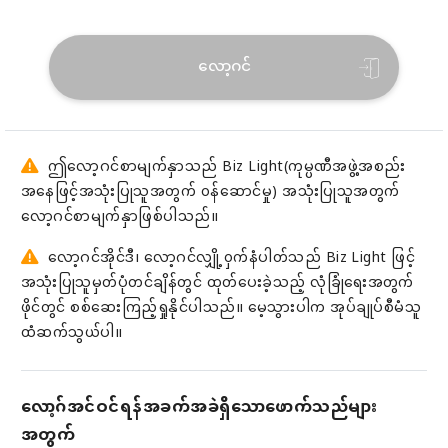
လော့ဂင်
ဤလော့ဂင်စာမျက်နှာသည် Biz Light(ကုမ္ပဏီအဖွဲ့အစည်း
အနေဖြင့်အသုံးပြုသူအတွက် ၀န်ဆောင်မှု) အသုံးပြုသူအတွက်
လော့ဂင်စာမျက်နှာဖြစ်ပါသည်။
လော့ဂင်အိုင်ဒီ၊ လော့ဂင်လျှို့၀ှက်နံပါတ်သည် Biz Light ဖြင့်
အသုံးပြုသူမှတ်ပုံတင်ချိန်တွင် ထုတ်ပေးခဲ့သည့် လုံခြုံ‌ရေးအတွက်
ဖိုင်တွင် စစ်ဆေးကြည့်ရှုနိုင်ပါသည်။ မေ့သွားပါက အုပ်ချုပ်စီမံသူ
ထံဆက်သွယ်ပါ။
လော့ဂ်အင်ဝင်ရန်အခက်အခဲရှိသောဖောက်သည်များ
အတွက်