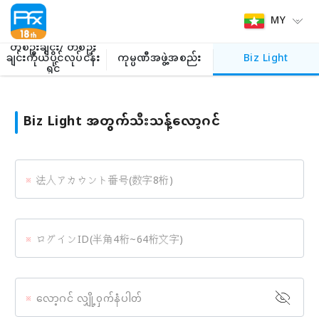
MY
တစ်ဦးချင်း/ တစ်ဦး
ချင်းကိုယ်ပိုင်လုပ်ငန်း
ကုမ္ပဏီအဖွဲ့အစည်း
Biz Light
ရှင်
Biz Light အတွက်သီးသန့်လော့ဂင်
法人アカウント番号(数字8桁)
ログインID(半角4桁~64桁文字)
လော့ဂင် လျှို့၀ှက်နံပါတ်