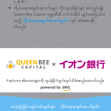
します。
ကိုယ်ရေးအချက်အလက်များ ကိုင်တွယ်ခြင်းနှင့် စပ်လျှင်း၍၊
Queen Bee Capital ကုမ္ပဏီ၏ ၀က်ဘ်ဆိုဒ် တွင်ဖော်ပြထား
သည့်
ကိုယ်ရေးအချက်အလက်မူဝါဒ
တွင် စစ်ဆေးနိုင်
ပါသည်။
PayForex ၏ဒေတာများကို ဂျပန်နိုင်ငံတွင်းတွင်သိမ်းဆည်းထားပါသည်။
အသုံးပြုခြင်းစည်းကမ်းချက်များ
ကိုယ်ရေးအချက်အလက်မူဝါဒ