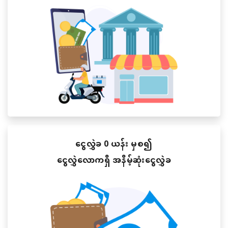
ငွေလွှဲခ 0 ယန်း မှစ၍
ငွေလွှဲလောကရှိ အနိမ့်ဆုံးငွေလွှဲခ