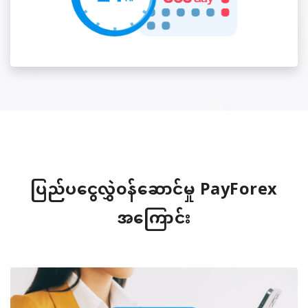
ပြည်ပငွေလွှဲ၀န်ဆောင်မှု PayForex
အကြောင်း