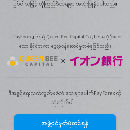
ဖြစ်ပါသဖြင့် ယုံကြည်စိတ်ချစွာ အသုံးပြုနိုင်ပါသည်။
「PayForex」သည် Queen Bee Capital Co., Ltd မှ ပံ့ပိုးပေး
သော နိုင်ငံတကာ ငွေလွှဲဝန်ဆောင်မှုတစ်ခုဖြစ်သည်။
ဒီအခွင့်ရေးလက်လွှတ်မခံဘဲ သေချာပေါက်PayForex ကို
သုံးလိုက်ပါ！
အဖွဲ့၀င်မှတ်ပုံတင်ရန်