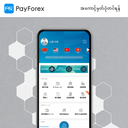
အကောင့်မှတ်ပုံတင်ရန်