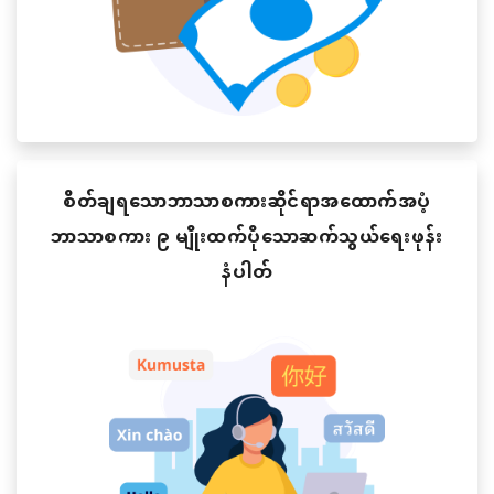
စိတ်ချရသောဘာသာစကားဆိုင်ရာအထောက်အပံ့
ဘာသာစကား ၉ မျိုးထက်ပိုသောဆက်သွယ်ရေးဖုန်း
နံပါတ်