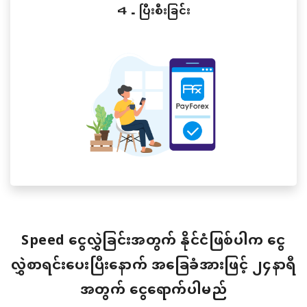
４．ပြီးစီးခြင်း
Speed ငွေလွှဲခြင်းအတွက် နိုင်ငံဖြစ်ပါက ငွေ
လွှဲစာရင်းပေးပြီးနောက် အခြေခံအားဖြင့် ၂၄နာရီ
အတွက် ငွေရောက်ပါမည်