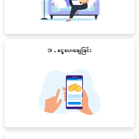
３．ငွေပေးချေခြင်း