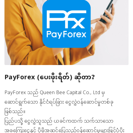
PayForex (ပေးဖိုးရိတ်) ဆိုတာ?
PayForex သည် Queen Bee Capital Co., Ltd မှ
ဆောင်ရွက်သော နိုင်ငံရပ်ခြား ငွေလွှဲဝန်ဆောင်မှုတစ်ခု
ဖြစ်သည်။
ပြည်ပသို့ ငွေလွှဲသူသည် ယခင်ကထက် သက်သာသော
အခကြေးငွေနှင့် ပိုမိုအဆင်ပြေသည့်၀န်ဆောင်မှုများဖြင့်ပံ့ပိုး