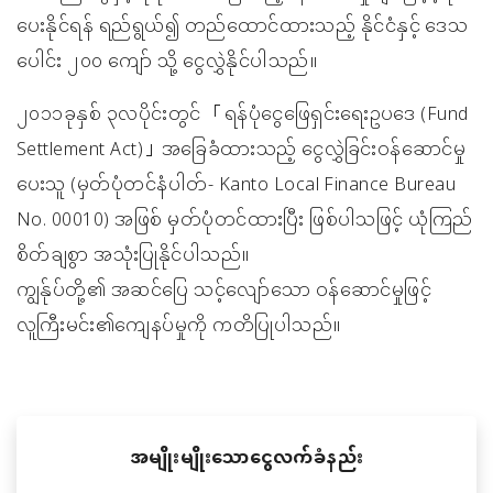
ပေးနိုင်ရန် ရည်ရွယ်၍ တည်ထောင်ထားသည့် နိုင်ငံနှင့် ဒေသ
ပေါင်း ၂၀၀ ကျော် သို့ ငွေလွှဲနိုင်ပါသည်။
၂၀၁၁ခုနှစ် ၃လပိုင်းတွင် 「ရန်ပုံငွေဖြေရှင်းရေးဥပဒေ (Fund
Settlement Act)」အခြေခံထားသည့် ငွေလွှဲခြင်းဝန်ဆောင်မှု
ပေးသူ (မှတ်ပုံတင်နံပါတ်- Kanto Local Finance Bureau
No. 00010) အဖြစ် မှတ်ပုံတင်ထားပြီး ဖြစ်ပါသဖြင့် ယုံကြည်
စိတ်ချစွာ အသုံးပြုနိုင်ပါသည်။
ကျွန်ုပ်တို့၏ အဆင်ပြေ သင့်လျော်သော ဝန်ဆောင်မှုဖြင့်
လူကြီးမင်း၏ကျေနပ်မှုကို ကတိပြုပါသည်။
အမျိုးမျိုးသောငွေလက်ခံနည်း