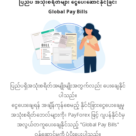
ပြည်ပ အသုံးစရိတ်များ ငွေပေးဆောင်နိုင်ခြင်း
Global Pay Bills
ပြည်ပရှိအသုံးစရိတ်အမျိုးမျိုးအတွက်လည်း ပေးချေနိုင်
ပါသည်။
ငွေပေးချေရန် အချိန်ကုန်စေမည့် နိုင်ငံခြားငွေပေးချေမှု
အသုံးစရိတ်ဘေလ်များကို၊ PayForex ဖြင့် ဂျပန်နိုင်ငံမှ
အလွယ်တကူပေးချေနိုင်သည့် "Global Pay Bills"
ဝန်ဆောင်မှုကို ပံ့ပိုးပေးပါသည်။