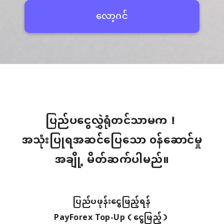
လော့ဂင်
ပြည်ပငွေလွှဲရုံတင်သာမက！
အသုံးပြုရအဆင်ပြေသော ၀န်ဆောင်မှု
အချို့ မိတ်ဆက်ပါမည်။
ပြည်ပဖုန်းငွေဖြည့်ရန်
PayForex Top-Up（ငွေဖြည့်）