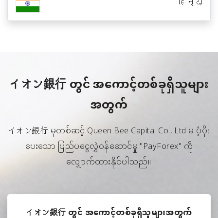
हिन्दी
イオン銀行 တွင် အကောင့်တစ်ခုရှိသူများ
အတွက်
イオン銀行 မှတစ်ဆင့် Queen Bee Capital Co., Ltd မှ ပံ့ပိုး
ပေးသော ပြည်ပငွေလွှဲဝန်ဆောင်မှု "PayForex" ကို
လျှောက်ထားနိုင်ပါသည်။
イオン銀行 တွင် အကောင့်တစ်ခုရှိသူများအတွက်