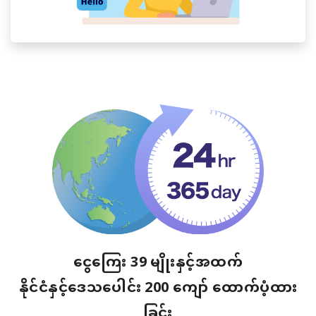
ငွေကြေး 39 မျိုးနှင့်အထက်
နိုင်ငံနှင့်ဒေသပေါင်း 200 ကျော် ထောက်ပံ့ထား
ခြင်း