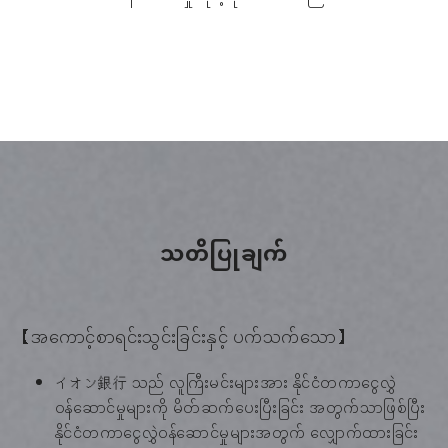
သတိပြုချက်
【အကောင့်စာရင်းသွင်းခြင်းနှင့် ပက်သက်သော】
イオン銀行 သည် လူကြီးမင်းများအား နိုင်ငံတကာငွေလွှဲ
ဝန်ဆောင်မှုများကို မိတ်ဆက်ပေးပြီးခြင်း အတွက်သာဖြစ်ပြီး
နိုင်ငံတကာငွေလွှဲဝန်ဆောင်မှုများအတွက် လျှောက်ထားခြင်း