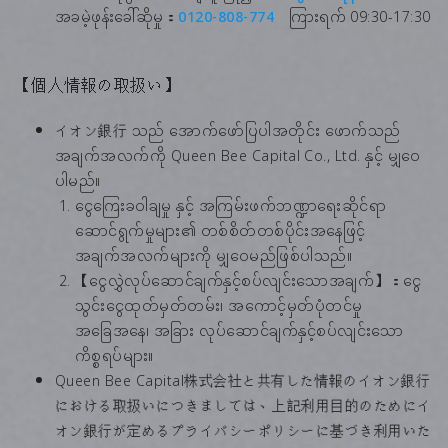
အခမဲ့ဖုန်းခေါ်ဆိုမှု：
0120-808-774
ကြားရက် 09:30-17:30
【個人情報の取扱い】
イオン銀行 သည် အောက်ဖော်ပြပါအတိုင်း ဖောက်သည်
အချက်အလက်ကို Queen Bee Capital Co., Ltd. နှင့် မျှဝေ
ပါမည်။
ငွေကြေးခဝါချမှု နှင့် အကြမ်းဖက်ဘဏ္ဍာရေးဆိုင်ရာ
ဆောင်ရွက်မှုများ၏ တစ်စိတ်တစ်ပိုင်းအနေဖြင့်
အချက်အလက်များကို မျှဝေမည်ဖြစ်ပါသည်။
【ငွေလွှဲလုပ်ဆောင်ချက်နှင့်စပ်လျင်းသောအချက်】：ငွေ
သွင်းငွေထုတ်မှတ်တမ်း၊ အကောင့်မှတ်ပုံတင်မှု
အခြေအနေ၊ အခြား လုပ်ဆောင်ချက်နှင့်စပ်လျင်းသော
ကိစ္စရပ်များ။
Queen Bee Capital株式会社と共有した情報のイオン銀行
における取扱いにつきましては、上記利用目的のためにイ
オン銀行が定めるプライバシーポリシーに基づき利用いた