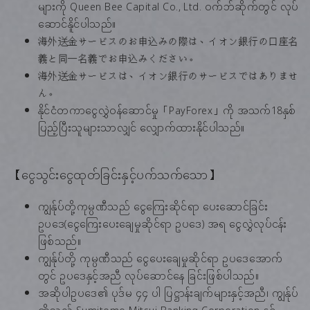
များကို Queen Bee Capital Co., Ltd. ဝက်ဘ်ဆိုက်တွင် လုပ်
ဆောင်နိူင်ပါသည်။
海外送金サービスのお申込みの際は、イオン銀行の口座名
義と同一名義でお申込みください。
海外送金サービスは、イオン銀行のサービスではありませ
ん。
နိုင်ငံတကာငွေလွှဲဝန်ဆောင်မှု「PayForex」ကို အသက်18နှစ်
ပြည့်ပြီးသူများသာလျှင် လျှောက်ထားနိုင်ပါသည်။
【ငွေသွင်းငွေထုတ်ခြင်းနှင့်ပက်သက်သော】
ကျွန်ုပ်တို့ကုမ္ပဏီသည် ငွေကြေးဆိုင်ရာ ပေးဆောင်ခြင်း
ဥပဒေ(ငွေကြေးပေးချေမှုဆိုင်ရာ ဥပဒေ) အရ ငွေလွှဲလုပ်ငန်း
ဖြစ်သည်။
ကျွန်ုပ်တို့ ကုမ္ပဏီသည် ငွေပေးချေမှုဆိုင်ရာ ဥပဒေအောက်
တွင် ဥပဒေနှင့်အညီ လုပ်ဆောင်နေ ခြင်းဖြစ်ပါသည်။
အဆိုပါဥပဒေ၏ ပုဒ်မ ၄၄ ပါ ပြဋ္ဌာန်းချက်များနှင့်အညီ၊ ကျွန်ုပ်