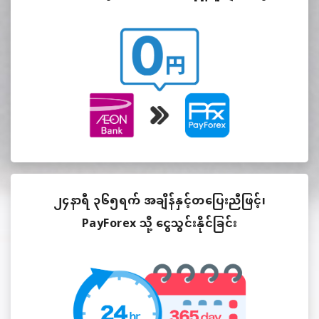
၂၄နာရီ ၃၆၅ရက် အချိန်နှင့်တပြေးညီဖြင့်၊
PayForex သို့ ငွေသွင်းနိုင်ခြင်း