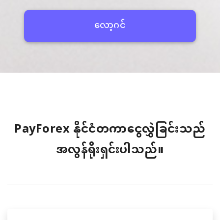
လော့ဂင်
PayForex နိုင်ငံတကာငွေလွှဲခြင်းသည်
အလွန်ရိုးရှင်းပါသည်။