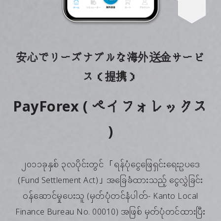
安心でリーズナブルな海外送金サービ
ス（提携）
PayForex ( ペイフォレックス
)
၂၀၁၁ခုနှစ် ၃လပိုင်းတွင် 「ရန်ပုံငွေဖြေရှင်းရေးဥပဒေ
(Fund Settlement Act)」အခြေခံထားသည့် ငွေလွှဲခြင်း
ဝန်ဆောင်မှုပေးသူ (မှတ်ပုံတင်နံပါတ်- Kanto Local
Finance Bureau No. 00010) အဖြစ် မှတ်ပုံတင်ထားပြီး