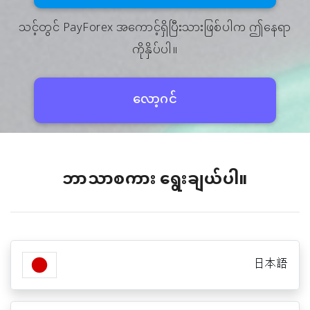
သင့်တွင် PayForex အကောင့်ရှိပြီးသားဖြစ်ပါက ဤနေရာ
ကိုနှိပ်ပါ။
လော့ဂင်
ဘာသာစကား‌ ရွေးချယ်ပါ။
日本語