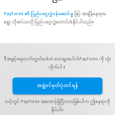
PayForex ၏ ပြည်ပငွေလွှဲ၀န်ဆောင်မှု
ဖြင့် အချိန်နေရာမ
ရွေး လိုအပ်သလို ပြည်ပငွေလွှဲတောင်းခံနိုင်ပါသည်။
ဒီအခွင့်ရေးလက်လွှတ်မခံဘဲ သေချာပေါက်PayForex ကို သုံး
လိုက်ပါ！
အဖွဲ့၀င်မှတ်ပုံတင်ရန်
သင့်တွင် PayForex အကောင့်ရှိပြီးသားဖြစ်ပါက ဤနေရာကို
နှိပ်ပါ။