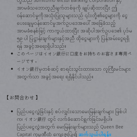
တို့သည် Sumitomo Mitsui Banking Corporation နှင့်
အာမခံသဘောတူညီချက်တစ်ခုကို ချုပ်ဆိုထားပြီး ဤ
ဝန်ဆောင်မှုကိုအသုံးပြုသူများသည် ၎င်းတို့၏ငွေများကို ငွေ
ပေးချေမှုဝန်ဆောင်မှုအက်ဥပဒေအပေါ် အခြေခံသည့်
အာမခံစနစ်ဖြင့် ကာကွယ်ထားပြီး အဆိုပါအက်ဥပဒေ၏ ပုဒ်မ
၅၉ ပါ ပြဋ္ဌာန်းချက်များနှင့်အညီ ထိုငွေများကို ပြန်အမ်းငွေရရှိ
ရန် အခွင့်အရေးရှိပါသည်။
このページはイオン銀行に口座をお持ちのお客さま専用ペ
ージです。
イオン銀行မှတစ်ဆင့် စာရင်းသွင်းထားသော လူကြီးမင်းများ
အတွက်သာ အခွင့်အရေး ရရှိနိုင်ပါသည်။
【お問合わせ】
ပြည်ပငွေလွှဲခြင်းနှင့် စပ်လျှင်းသောမေးမြန်းချက်များ ဖြစ်ပါ
က၊ イオン銀行 တွင် လက်ခံဆောင်ရွက်ခြင်းမရှိပါ။
ပြည်ပငွေလွှဲအတွက် မေးမြန်းချက်များသည် Queen Bee
Capital ကုမ္ပဏီထံ ကျေးဇူးပြု၍
ဆက်သွယ်ပါရန်။