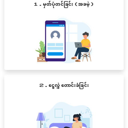
１．မှတ်ပုံတင်ခြင်း（အခမဲ့）
２．ငွေလွှဲ တောင်းခံခြင်း