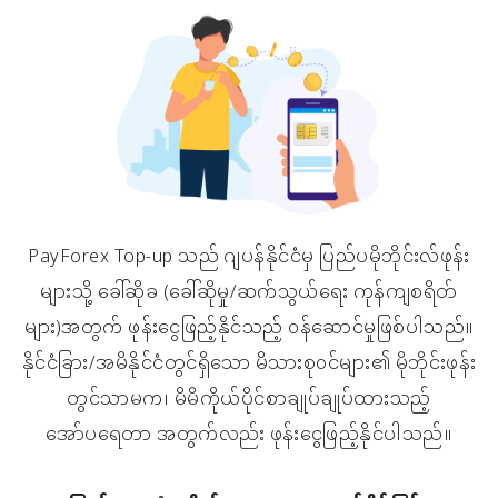
PayForex Top-up သည် ဂျပန်နိုင်ငံမှ ပြည်ပမိုဘိုင်းလ်ဖုန်း
များသို့ ခေါ်ဆိုခ (ခေါ်ဆိုမှု/ဆက်သွယ်ရေး ကုန်ကျစရိတ်
များ)အတွက် ဖုန်းငွေဖြည့်နိုင်သည့် ၀န်ဆောင်မှုဖြစ်ပါသည်။
နိုင်ငံခြား/အမိနိုင်ငံတွင်ရှိသော မိသားစု၀င်များ၏ မိုဘိုင်းဖုန်း
တွင်သာမက၊ မိမိကိုယ်ပိုင်စာချုပ်ချုပ်ထားသည့်
အော်ပရေတာ အတွက်လည်း ဖုန်းငွေဖြည့်နိုင်ပါသည်။