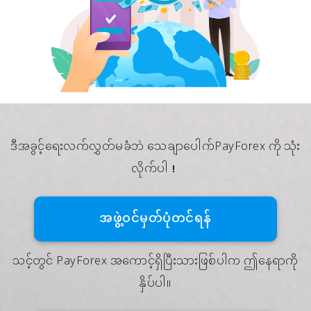
ဒီအခွင့်ရေးလက်လွှတ်မခံဘဲ သေချာပေါက်PayForex ကို သုံး
လိုက်ပါ！
အဖွဲ့၀င်မှတ်ပုံတင်ရန်
သင့်တွင် PayForex အကောင့်ရှိပြီးသားဖြစ်ပါက ဤနေရာကို
နှိပ်ပါ။