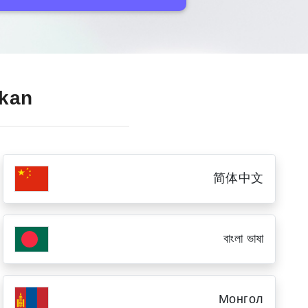
akan
简体中文
বাংলা ভাষা
Монгол