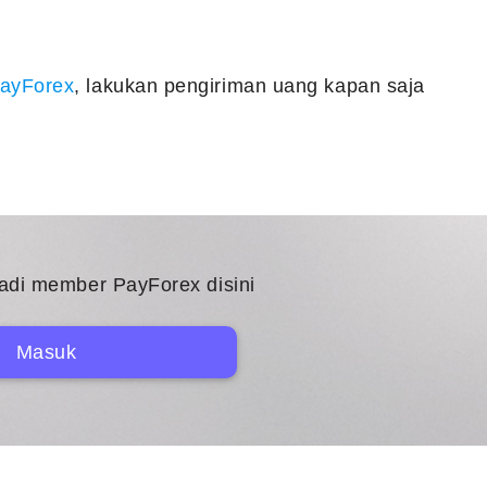
PayForex
, lakukan pengiriman uang kapan saja
adi member PayForex disini
Masuk