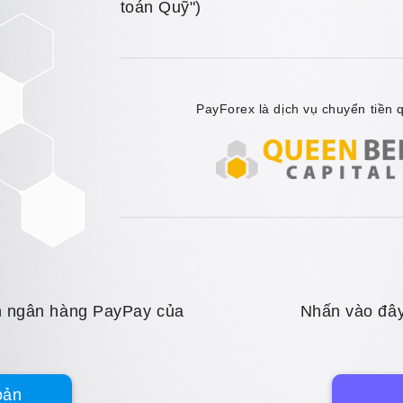
toán Quỹ")
PayForex là dịch vụ chuyển tiền
ản ngân hàng PayPay của
Nhấn vào đây
oản