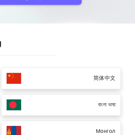
g
简体中文
বাংলা ভাষা
Монгол