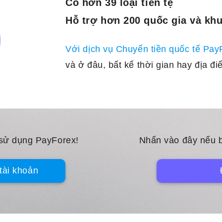
Có hơn 39 loại tiền tệ
Hỗ trợ hơn 200 quốc gia và kh
Với dịch vụ Chuyển tiền quốc tế Pa
và ở đâu, bất kể thời gian hay địa đi
 sử dụng PayForex!
Nhấn vào đây nếu b
tài khoản