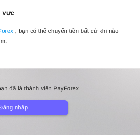
u vực
yForex
, bạn có thể chuyển tiền bất cứ khi nào
ểm.
ạn đã là thành viên PayForex
Đăng nhập