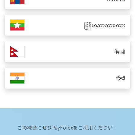
မြန်မာဘာသာစကား
नेपाली
हिन्दी
この機会にぜひPayForexをご利用ください！