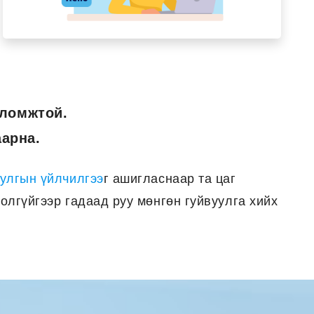
оломжтой.
аарна.
улгын үйлчилгээ
г ашигласнаар та цаг
олгүйгээр гадаад руу мөнгөн гуйвуулга хийх