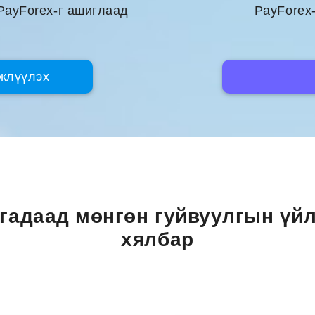
PayForex-г ашиглаад
PayForex-
лжлүүлэх
 гадаад мөнгөн гуйвуулгын үйл
хялбар