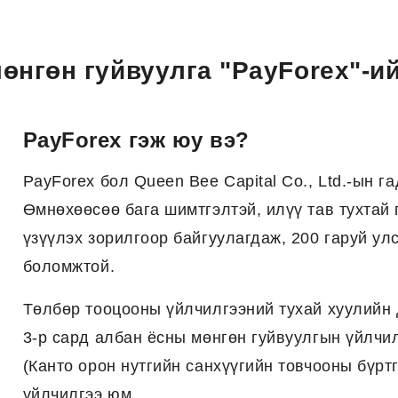
өнгөн гуйвуулга "PayForex"-и
PayForex гэж юу вэ?
PayForex бол Queen Bee Capital Co., Ltd.-ын 
Өмнөхөөсөө бага шимтгэлтэй, илүү тав тухтай 
үзүүлэх зорилгоор байгуулагдаж, 200 гаруй улс
боломжтой.
Төлбөр тооцооны үйлчилгээний тухай хуулийн 
3-р сард албан ёсны мөнгөн гуйвуулгын үйлчил
(Канто орон нутгийн санхүүгийн товчооны бүрт
үйлчилгээ юм.