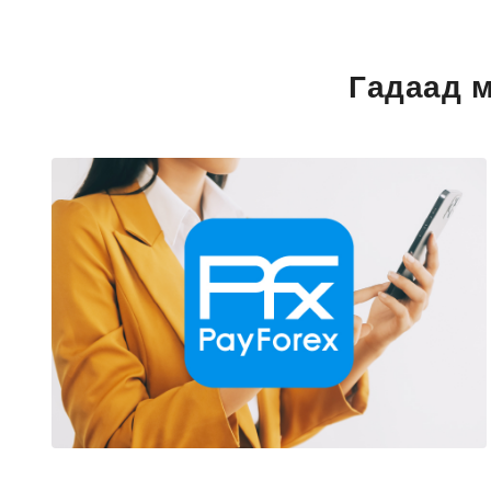
Гадаад м