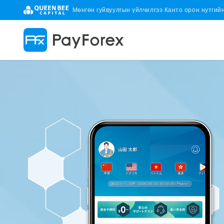
Мөнгөн гуйвуулгын үйлчилгээ Канто орон нутгий