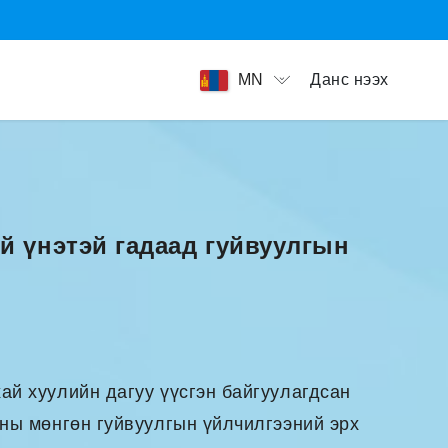
Данс нээх
MN
й үнэтэй гадаад гуйвуулгын
ай хуулийн дагуу үүсгэн байгуулагдсан
сны мөнгөн гуйвуулгын үйлчилгээний эрх