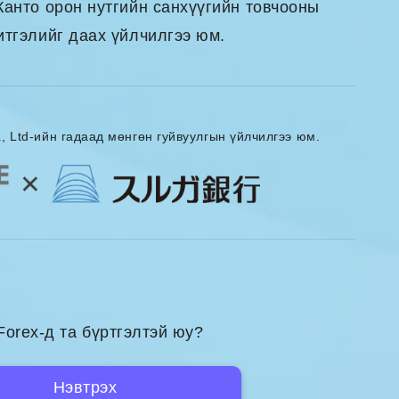
Канто орон нутгийн санхүүгийн товчооны
итгэлийг даах үйлчилгээ юм.
, Ltd-ийн гадаад мөнгөн гуйвуулгын үйлчилгээ юм.
Forex-д та бүртгэлтэй юу?
Нэвтрэх