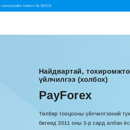
н санхүүгийн товчоо № 00010
Найдвартай, тохиромжто
үйлчилгээ (холбох)
PayForex
Төлбөр тооцооны үйлчилгээний тух
бөгөөд 2011 оны 3-р сард албан ё