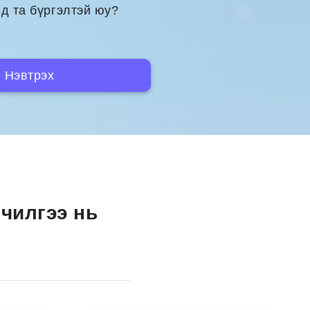
д та бүргэлтэй юу?
Нэвтрэх
чилгээ нь