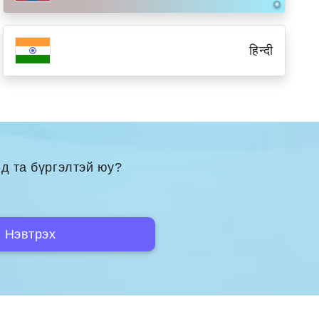
हिन्दी
д та бүргэлтэй юу?
Нэвтрэх