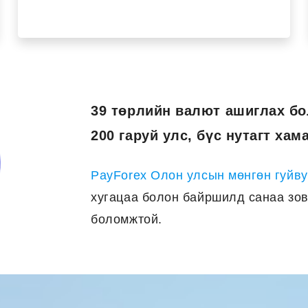
39 төрлийн валют ашиглах б
200 гаруй улс, бүс нутагт хам
PayForex Олон улсын мөнгөн гуйву
хугацаа болон байршилд санаа зов
боломжтой.