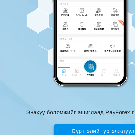
Энэхүү боломжийг ашиглаад PayForex-г
Бүртгэлийг үргэлжлүүл