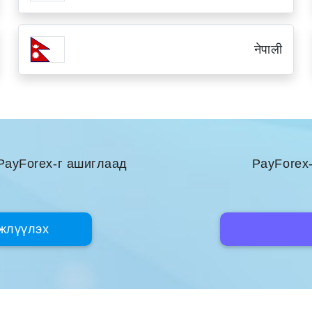
नेपाली
PayForex-г ашиглаад
PayForex-
лжлүүлэх