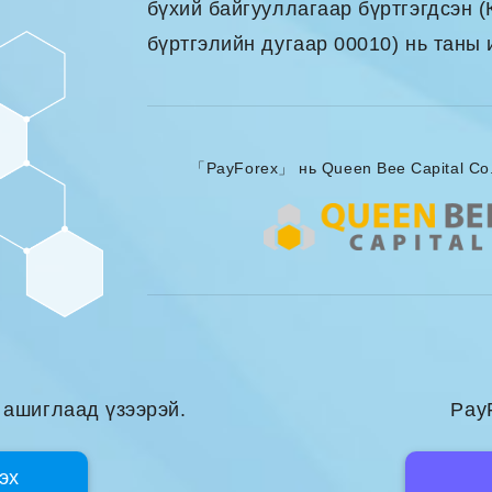
бүхий байгууллагаар бүртгэгдсэн (
бүртгэлийн дугаар 00010) нь таны 
「PayForex」 нь Queen Bee Capital Co.
 ашиглаад үзээрэй.
Pay
эх