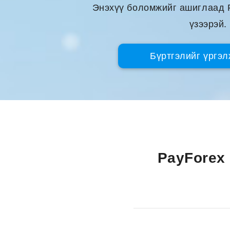
Энэхүү боломжийг ашиглаад 
үзээрэй.
Бүртгэлийг үргэ
PayForex