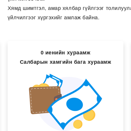
Хямд шимтгэл, амар хялбар гүйлгээг толилуул
үйлчилгээг хүргэхийг амлаж байна.
0 иенийн хураамж
Салбарын хамгийн бага хураамж