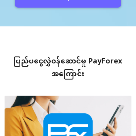
ပြည်ပငွေလွှဲ၀န်ဆောင်မှု PayForex
အကြောင်း