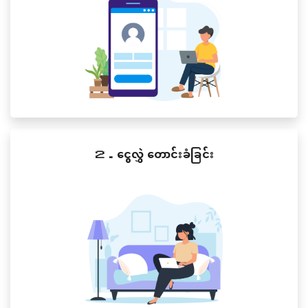
２．ငွေလွှဲ တောင်းခံခြင်း