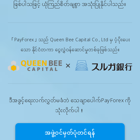
ဖြစ်ပါသဖြင့် ယုံကြည်စိတ်ချစွာ အသုံးပြုနိုင်ပါသည်။
「PayForex」သည် Queen Bee Capital Co., Ltd မှ ပံ့ပိုးပေး
သော နိုင်ငံတကာ ငွေလွှဲဝန်ဆောင်မှုတစ်ခုဖြစ်သည်။
ဒီအခွင့်ရေးလက်လွှတ်မခံဘဲ သေချာပေါက်PayForex ကို
သုံးလိုက်ပါ！
အဖွဲ့၀င်မှတ်ပုံတင်ရန်