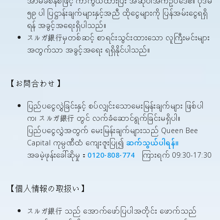
အာမခံစနစ်ဖြင့် ကာကွယ်ထားပြီး အဆိုပါအက်ဥပဒေ၏ ပုဒ်မ
၅၉ ပါ ပြဋ္ဌာန်းချက်များနှင့်အညီ ထိုငွေများကို ပြန်အမ်းငွေရရှိ
ရန် အခွင့်အရေးရှိပါသည်။
スルガ銀行မှတစ်ဆင့် စာရင်းသွင်းထားသော လူကြီးမင်းများ
အတွက်သာ အခွင့်အရေး ရရှိနိုင်ပါသည်။
【お問合わせ】
ပြည်ပငွေလွှဲခြင်းနှင့် စပ်လျှင်းသောမေးမြန်းချက်များ ဖြစ်ပါ
က၊ スルガ銀行 တွင် လက်ခံဆောင်ရွက်ခြင်းမရှိပါ။
ပြည်ပငွေလွှဲအတွက် မေးမြန်းချက်များသည် Queen Bee
Capital ကုမ္ပဏီထံ ကျေးဇူးပြု၍
ဆက်သွယ်ပါရန်။
အခမဲ့ဖုန်းခေါ်ဆိုမှု：
0120-808-774
ကြားရက် 09:30-17:30
【個人情報の取扱い】
スルガ銀行 သည် အောက်ဖော်ပြပါအတိုင်း ဖောက်သည်