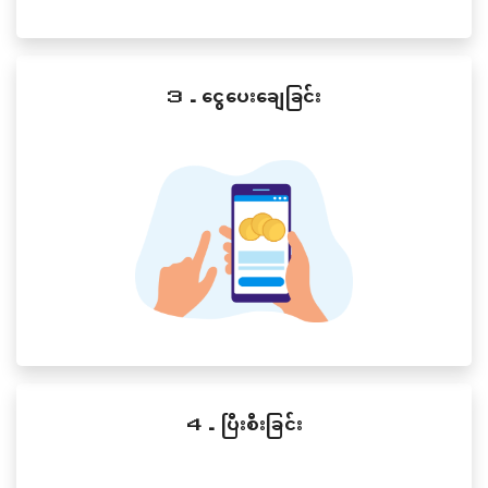
３．ငွေပေးချေခြင်း
４．ပြီးစီးခြင်း