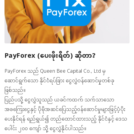
PayForex (ပေးဖိုးရိတ်) ဆိုတာ?
PayForex သည် Queen Bee Capital Co., Ltd မှ
ဆောင်ရွက်သော နိုင်ငံရပ်ခြား ငွေလွှဲဝန်ဆောင်မှုတစ်ခု
ဖြစ်သည်။
ပြည်ပသို့ ငွေလွှဲသူသည် ယခင်ကထက် သက်သာသော
အခကြေးငွေနှင့် ပိုမိုအဆင်ပြေသည့်၀န်ဆောင်မှုများဖြင့်ပံ့ပိုး
ပေးနိုင်ရန် ရည်ရွယ်၍ တည်ထောင်ထားသည့် နိုင်ငံနှင့် ဒေသ
ပေါင်း ၂၀၀ ကျော် သို့ ငွေလွှဲနိုင်ပါသည်။