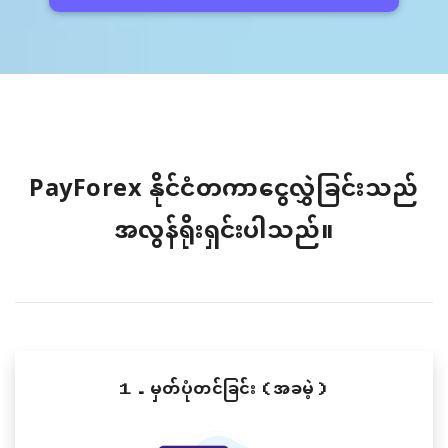
PayForex နိုင်ငံတကာငွေလွှဲခြင်းသည်
အလွန်ရိုးရှင်းပါသည်။
１．မှတ်ပုံတင်ခြင်း（အခမဲ့）