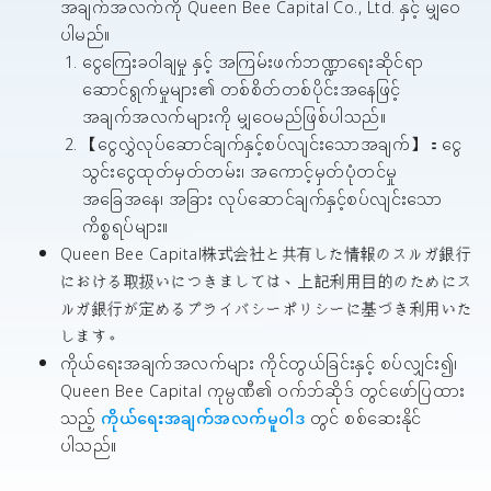
အချက်အလက်ကို Queen Bee Capital Co., Ltd. နှင့် မျှဝေ
ပါမည်။
ငွေကြေးခဝါချမှု နှင့် အကြမ်းဖက်ဘဏ္ဍာရေးဆိုင်ရာ
ဆောင်ရွက်မှုများ၏ တစ်စိတ်တစ်ပိုင်းအနေဖြင့်
အချက်အလက်များကို မျှဝေမည်ဖြစ်ပါသည်။
【ငွေလွှဲလုပ်ဆောင်ချက်နှင့်စပ်လျင်းသောအချက်】：ငွေ
သွင်းငွေထုတ်မှတ်တမ်း၊ အကောင့်မှတ်ပုံတင်မှု
အခြေအနေ၊ အခြား လုပ်ဆောင်ချက်နှင့်စပ်လျင်းသော
ကိစ္စရပ်များ။
Queen Bee Capital株式会社と共有した情報のスルガ銀行
における取扱いにつきましては、上記利用目的のためにス
ルガ銀行が定めるプライバシーポリシーに基づき利用いた
します。
ကိုယ်ရေးအချက်အလက်များ ကိုင်တွယ်ခြင်းနှင့် စပ်လျှင်း၍၊
Queen Bee Capital ကုမ္ပဏီ၏ ၀က်ဘ်ဆိုဒ် တွင်ဖော်ပြထား
သည့်
ကိုယ်ရေးအချက်အလက်မူဝါဒ
တွင် စစ်ဆေးနိုင်
ပါသည်။