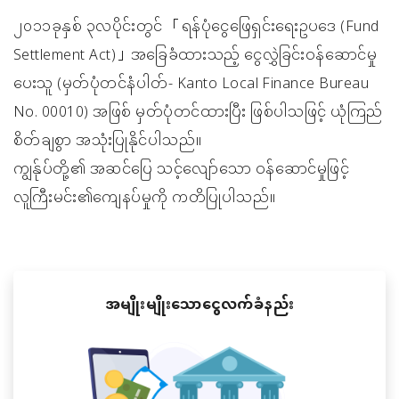
၂၀၁၁ခုနှစ် ၃လပိုင်းတွင် 「ရန်ပုံငွေဖြေရှင်းရေးဥပဒေ (Fund
Settlement Act)」အခြေခံထားသည့် ငွေလွှဲခြင်းဝန်ဆောင်မှု
ပေးသူ (မှတ်ပုံတင်နံပါတ်- Kanto Local Finance Bureau
No. 00010) အဖြစ် မှတ်ပုံတင်ထားပြီး ဖြစ်ပါသဖြင့် ယုံကြည်
စိတ်ချစွာ အသုံးပြုနိုင်ပါသည်။
ကျွန်ုပ်တို့၏ အဆင်ပြေ သင့်လျော်သော ဝန်ဆောင်မှုဖြင့်
လူကြီးမင်း၏ကျေနပ်မှုကို ကတိပြုပါသည်။
အမျိုးမျိုးသောငွေလက်ခံနည်း