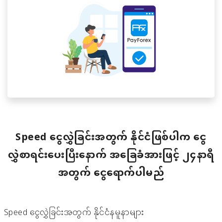
Speed ငွေလွှဲခြင်းအတွက် နိုင်ငံဖြစ်ပါက ငွေ
လွှဲစာရင်းပေးပြီးနောက် အခြေခံအားဖြင့် ၂၄နာရီ
အတွက် ငွေရောက်ပါမည်
Speed ငွေလွှဲခြင်းအတွက် နိုင်ငံနမူနာများ