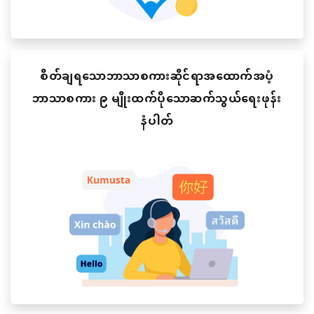
စိတ်ချရသောဘာသာစကားဆိုင်ရာအထောက်အပံ့
ဘာသာစကား ၉ မျိုးထက်ပိုသောဆက်သွယ်ရေးဖုန်း
နံပါတ်