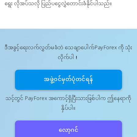
ရွေး လိုအပ်သလို ပြည်ပငွေလွှဲတောင်းခံနိုင်ပါသည်။
ဒီအခွင့်ရေးလက်လွှတ်မခံဘဲ သေချာပေါက်PayForex ကို သုံး
လိုက်ပါ！
အဖွဲ့၀င်မှတ်ပုံတင်ရန်
သင့်တွင် PayForex အကောင့်ရှိပြီးသားဖြစ်ပါက ဤနေရာကို
နှိပ်ပါ။
လော့ဂင်