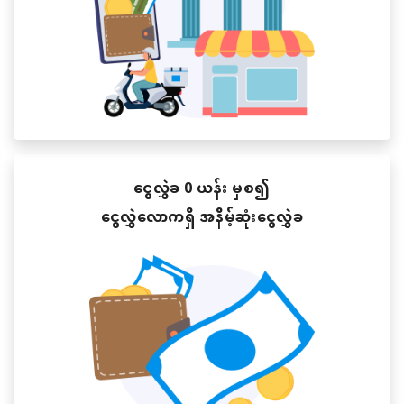
ငွေလွှဲခ 0 ယန်း မှစ၍
ငွေလွှဲလောကရှိ အနိမ့်ဆုံးငွေလွှဲခ