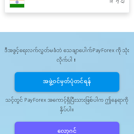
हिन्दी
ဒီအခွင့်ရေးလက်လွှတ်မခံဘဲ သေချာပေါက်PayForex ကို သုံး
လိုက်ပါ！
အဖွဲ့၀င်မှတ်ပုံတင်ရန်
သင့်တွင် PayForex အကောင့်ရှိပြီးသားဖြစ်ပါက ဤနေရာကို
နှိပ်ပါ။
လော့ဂင်