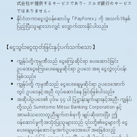
式会社が提供するサービスであり、スルガ銀行のサービス
ではありません。
နိုင်ငံတကာငွေလွှဲဝန်ဆောင်မှု「PayForex」ကို အသက်18နှစ်
ပြည့်ပြီးသူများသာလျှင် လျှောက်ထားနိုင်ပါသည်။
【ငွေသွင်းငွေထုတ်ခြင်းနှင့်ပက်သက်သော】
ကျွန်ုပ်တို့ကုမ္ပဏီသည် ငွေကြေးဆိုင်ရာ ပေးဆောင်ခြင်း
ဥပဒေ(ငွေကြေးပေးချေမှုဆိုင်ရာ ဥပဒေ) အရ ငွေလွှဲလုပ်ငန်း
ဖြစ်သည်။
ကျွန်ုပ်တို့ ကုမ္ပဏီသည် ငွေပေးချေမှုဆိုင်ရာ ဥပဒေအောက်
တွင် ဥပဒေနှင့်အညီ လုပ်ဆောင်နေ ခြင်းဖြစ်ပါသည်။
အဆိုပါဥပဒေ၏ ပုဒ်မ ၄၄ ပါ ပြဋ္ဌာန်းချက်များနှင့်အညီ၊ ကျွန်ုပ်
တို့သည် Sumitomo Mitsui Banking Corporation နှင့်
အာမခံသဘောတူညီချက်တစ်ခုကို ချုပ်ဆိုထားပြီး ဤ
ဝန်ဆောင်မှုကိုအသုံးပြုသူများသည် ၎င်းတို့၏ငွေများကို ငွေ
ပေးချေမှုဝန်ဆောင်မှုအက်ဥပဒေအပေါ် အခြေခံသည့်