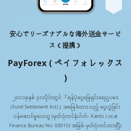
安心でリーズナブルな海外送金サービ
ス（提携）
PayForex ( ペイフォレックス
)
၂၀၁၁ခုနှစ် ၃လပိုင်းတွင် 「ရန်ပုံငွေဖြေရှင်းရေးဥပဒေ
(Fund Settlement Act)」အခြေခံထားသည့် ငွေလွှဲခြင်း
ဝန်ဆောင်မှုပေးသူ (မှတ်ပုံတင်နံပါတ်- Kanto Local
Finance Bureau No. 00010) အဖြစ် မှတ်ပုံတင်ထားပြီး