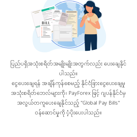
ပြည်ပရှိအသုံးစရိတ်အမျိုးမျိုးအတွက်လည်း ပေးချေနိုင်
ပါသည်။
ငွေပေးချေရန် အချိန်ကုန်စေမည့် နိုင်ငံခြားငွေပေးချေမှု
အသုံးစရိတ်ဘေလ်များကို၊ PayForex ဖြင့် ဂျပန်နိုင်ငံမှ
အလွယ်တကူပေးချေနိုင်သည့် "Global Pay Bills"
ဝန်ဆောင်မှုကို ပံ့ပိုးပေးပါသည်။