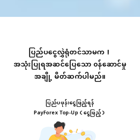
ပြည်ပငွေလွှဲရုံတင်သာမက！
အသုံးပြုရအဆင်ပြေသော ၀န်ဆောင်မှု
အချို့ မိတ်ဆက်ပါမည်။
ပြည်ပဖုန်းငွေဖြည့်ရန်
PayForex Top-Up（ငွေဖြည့်）