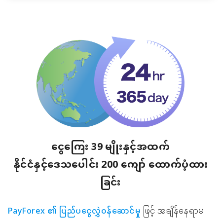
ငွေကြေး 39 မျိုးနှင့်အထက်
နိုင်ငံနှင့်ဒေသပေါင်း 200 ကျော် ထောက်ပံ့ထား
ခြင်း
PayForex ၏ ပြည်ပငွေလွှဲ၀န်ဆောင်မှု
ဖြင့် အချိန်နေရာမ