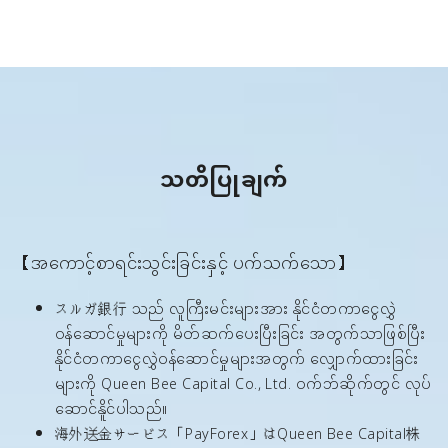
သတိပြုချက်
【အကောင့်စာရင်းသွင်းခြင်းနှင့် ပက်သက်သော】
スルガ銀行 သည် လူကြီးမင်းများအား နိုင်ငံတကာငွေလွှဲ
ဝန်ဆောင်မှုများကို မိတ်ဆက်ပေးပြီးခြင်း အတွက်သာဖြစ်ပြီး
နိုင်ငံတကာငွေလွှဲဝန်ဆောင်မှုများအတွက် လျှောက်ထားခြင်း
များကို Queen Bee Capital Co., Ltd. ဝက်ဘ်ဆိုက်တွင် လုပ်
ဆောင်နိူင်ပါသည်။
海外送金サービス「PayForex」はQueen Bee Capital株