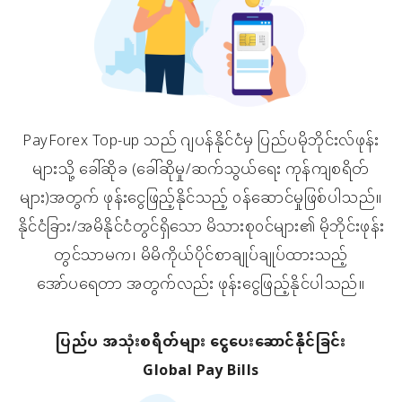
PayForex Top-up သည် ဂျပန်နိုင်ငံမှ ပြည်ပမိုဘိုင်းလ်ဖုန်း
များသို့ ခေါ်ဆိုခ (ခေါ်ဆိုမှု/ဆက်သွယ်ရေး ကုန်ကျစရိတ်
များ)အတွက် ဖုန်းငွေဖြည့်နိုင်သည့် ၀န်ဆောင်မှုဖြစ်ပါသည်။
နိုင်ငံခြား/အမိနိုင်ငံတွင်ရှိသော မိသားစု၀င်များ၏ မိုဘိုင်းဖုန်း
တွင်သာမက၊ မိမိကိုယ်ပိုင်စာချုပ်ချုပ်ထားသည့်
အော်ပရေတာ အတွက်လည်း ဖုန်းငွေဖြည့်နိုင်ပါသည်။
ပြည်ပ အသုံးစရိတ်များ ငွေပေးဆောင်နိုင်ခြင်း
Global Pay Bills