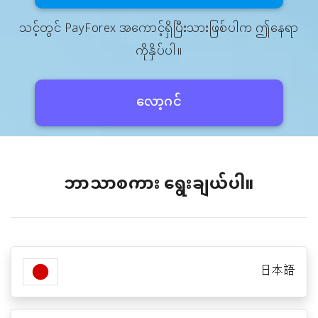
သင့်တွင် PayForex အကောင့်ရှိပြီးသားဖြစ်ပါက ဤနေရာ
ကိုနှိပ်ပါ။
လော့ဂင်
ဘာသာစကား‌ ရွေးချယ်ပါ။
日本語