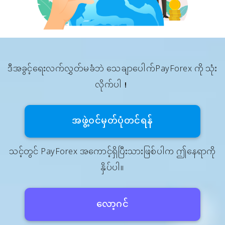
ဒီအခွင့်ရေးလက်လွှတ်မခံဘဲ သေချာပေါက်PayForex ကို သုံး
လိုက်ပါ！
အဖွဲ့၀င်မှတ်ပုံတင်ရန်
သင့်တွင် PayForex အကောင့်ရှိပြီးသားဖြစ်ပါက ဤနေရာကို
နှိပ်ပါ။
လော့ဂင်