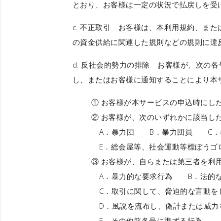
とおり、お客様は一定の状況で払戻しを受
c.
不正取引
お客様は、本利用規約、または
の資金供給に関連した規則などの規則に違
d.
反社会的勢力の排除
お客様が、次の各号
し、またはお客様に通知することにより本
① お客様が本サービスの申込時にし
② お客様が、次のいずれかに該当し
A．暴力団 B．暴力団員 C．
E．総会屋等、社会運動等標ぼう
③ お客様が、自らまたは第三者を利
A．暴力的な要求行為 B．法的
C．取引に関して、脅迫的な言動を
D．風説を流布し、偽計または威力
E．その他前各号に準ずる行為