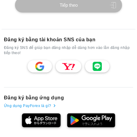
Tiếp theo
Đăng ký bằng tài khoản SNS của bạn
Đăng ký SNS để giúp bạn đăng nhập dễ dàng hơn vào lần đăng nhập
tiếp theo!
Đăng ký bằng ứng dụng
Ứng dụng PayForex là gì?