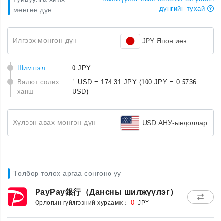
дүнгийн тухай
мөнгөн дүн
Илгээх мөнгөн дүн
JPY Япон иен
Шимтгэл
0 JPY
Валют солих
1 USD = 174.31 JPY
(100 JPY = 0.5736
ханш
USD)
Хүлээн авах мөнгөн дүн
USD АНУ-ындоллар
Төлбөр төлөх аргаа сонгоно уу
PayPay銀行（Дансны шилжүүлэг）
Орлогын гүйлгээний хураамж：
0
JPY