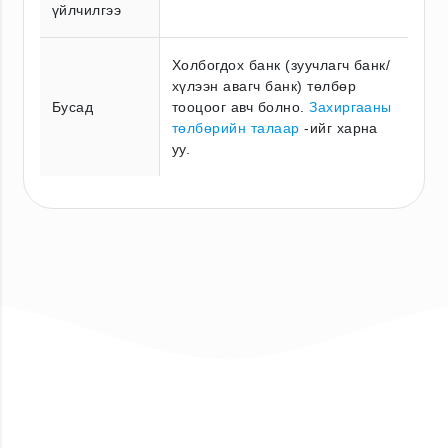
үйлчилгээ
Холбогдох банк (зуучлагч банк/
хүлээн авагч банк) төлбөр
Бусад
тооцоог авч болно.
Захиргааны
төлбөрийн талаар
-ийг харна
уу.