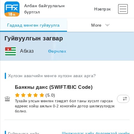
Албан байгуулагын
Нэвтрэх
бүртгэл
Гадаад мөнгөн гуйвуулга
More
Гуйвуулгын загвар
Абхаз
Өөрчлөх
Хүлээн авагчийн мөнгө хүлээн авах арга?
Банкны данс (SWIFT/BIC Code)
(5.0)
Тухайн улсын мөнгөн тэмдэгт бол таны хүсэлт гарсан
өдрөөс хойш ажлын 0-2 хоногийн дотор шилжүүлэгдэх
болно.
Гуйвуулга хийх
Шилжүүлэг хийх боломжтой үнийн