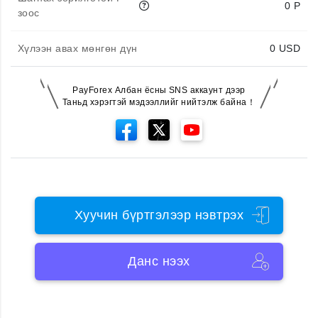
0 P
зоос
Хүлээн авах мөнгөн дүн
0
USD
PayForex Албан ёсны SNS аккаунт дээр
Таньд хэрэгтэй мэдээллийг нийтэлж байна！
Хуучин бүртгэлээр нэвтрэх
Данс нээх