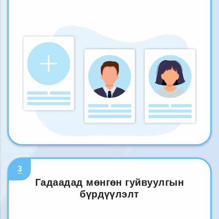
3
Гадаадад мөнгөн гуйвуулгын
бүрдүүлэлт