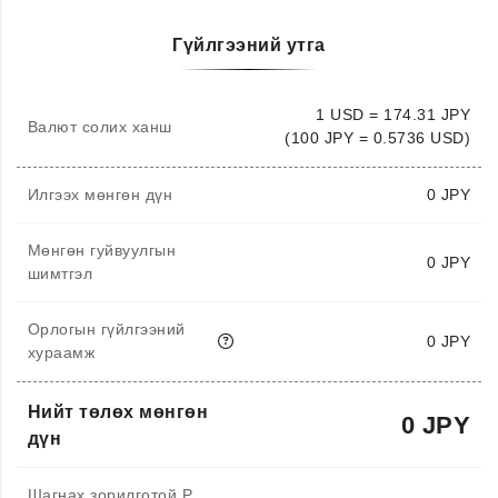
Гүйлгээний утга
1 USD = 174.31 JPY
Валют солих ханш
(100 JPY = 0.5736 USD)
Илгээх мөнгөн дүн
0
JPY
Мөнгөн гуйвуулгын
0 JPY
шимтгэл
Орлогын гүйлгээний
0 JPY
хураамж
Нийт төлөх мөнгөн
0 JPY
дүн
Шагнах зорилготой P