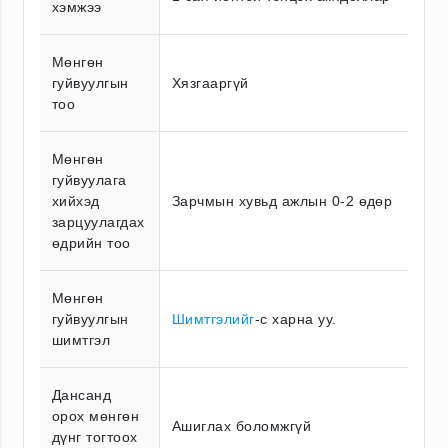
хэмжээ
Мөнгөн
гуйвуулгын
Хязгааргүй
тоо
Мөнгөн
гуйвуулага
хийхэд
Зарчмын хувьд ажлын 0-2 өдөр
зарцуулагдах
өдрийн тоо
Мөнгөн
гуйвуулгын
Шимтгэлийг
-с харна уу.
шимтгэл
Дансанд
орох мөнгөн
Ашиглах боломжгүй
дүнг тогтоох