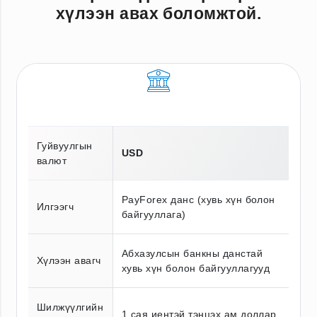
хүлээн авах боломжтой.
Гуйвуулгын
USD
валют
PayForex данс (хувь хүн болон
Илгээгч
байгууллага)
Абхазулсын банкны данстай
Хүлээн авагч
хувь хүн болон байгууллагууд
Шилжүүлгийн
1 сая иентэй тэнцэх ам.доллар