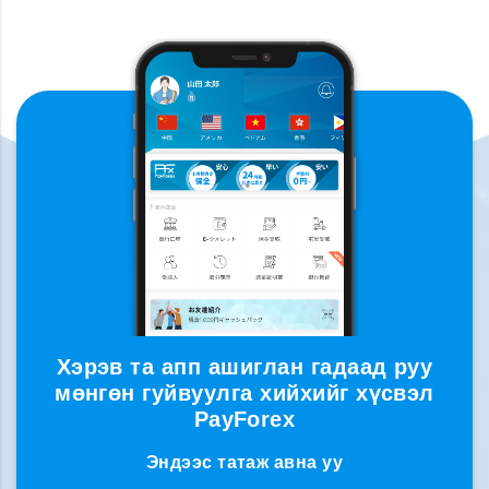
Хэрэв та апп ашиглан гадаад руу
мөнгөн гуйвуулга хийхийг хүсвэл
PayForex
Эндээс татаж авна уу