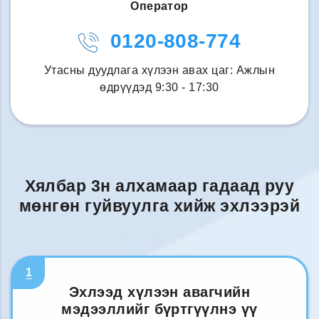
Оператор
0120-808-774
Утасны дуудлага хүлээн авах цаг: Ажлын
өдрүүдэд 9:30 - 17:30
Хялбар 3н алхамаар гадаад руу
мөнгөн гуйвуулга хийж эхлээрэй
1
Эхлээд хүлээн авагчийн
мэдээллийг бүртгүүлнэ үү