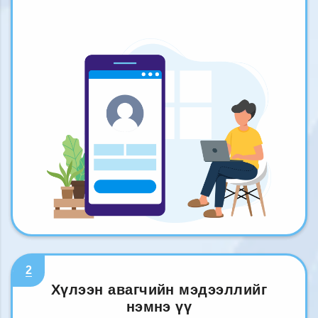
2
Хүлээн авагчийн мэдээллийг
нэмнэ үү