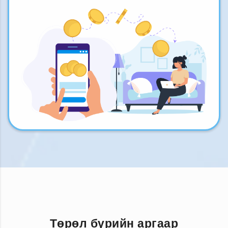
Төрөл бүрийн аргаар