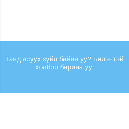
Танд асуух зүйл байна уу? Бидэнтэй
холбоо барина уу.
Лавлагаа
Утасны дуудлага хүлээн авах цаг: Ажлын
өдрүүдэд 9:30 - 17:30