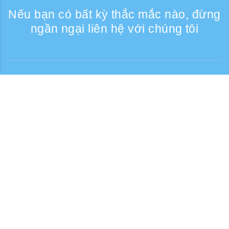
Nếu bạn có bất kỳ thắc mắc nào, đừng
ngần ngại liên hệ với chúng tôi
Liên lạc
Giờ tiếp nhận điện thoại: Các ngày trong
tuần 9:30 - 17:30
Số điện thoại miễn phí
0120-808-774
Từ nước ngoài (có phí)
+81-3-6807-5775