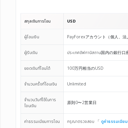
สกุลเงินการโอน
USD
ผู้โอนเงิน
PayForexアカウント（個⼈、
ผู้รับเงิน
ประเทศอัฟกานิสถาน国内の
ยอดเงินที่โอนได้
100万円相当のUSD
จำนวนครั้งที่โอนเงิน
Unlimited
จำนวนวันที่ใช้ในการ
原則0〜2営業日
โอนเงิน
ค่าธรรมเนียมการโอน
กรุณาตรวจสอบ 「
ดูค่าธรรมเนียม