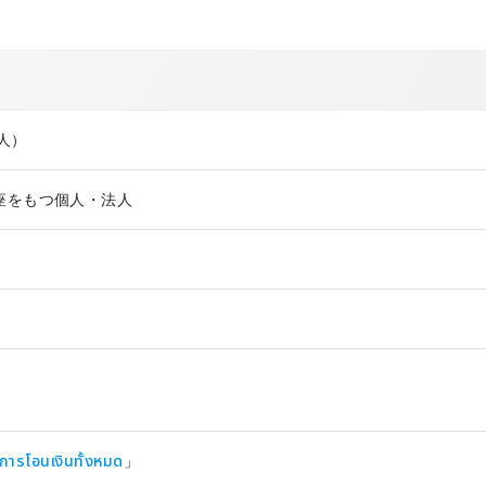
法⼈）
銀行口座をもつ個人・法人
การโอนเงินทั้งหมด
」