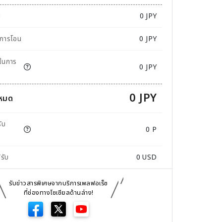
น
0
JPY
มการโอน
0 JPY
มในการ
0 JPY
0 JPY
งหมด
ับ
0 P
้รับ
0
USD
รับข่าวสารพิเศษจากบริการเพลฟอเร็ซ
ที่ช่องทางโซเซียลด้านล่าง!