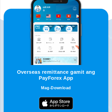
Overseas remittance gamit ang
PayForex App
Mag-Download