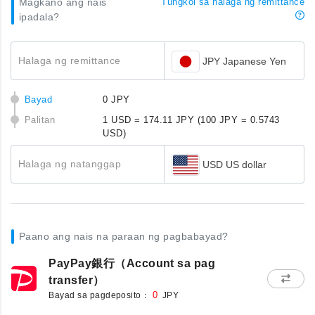
Magkano ang nais
Tungkol sa halaga ng remittance
ipadala?
Halaga ng remittance
JPY Japanese Yen
Bayad
0 JPY
Palitan
1 USD = 174.11 JPY
(100 JPY = 0.5743
USD)
Halaga ng natanggap
USD US dollar
Paano ang nais na paraan ng pagbabayad?
PayPay銀行（Account sa pag
transfer）
Bayad sa pagdeposito：
0
JPY