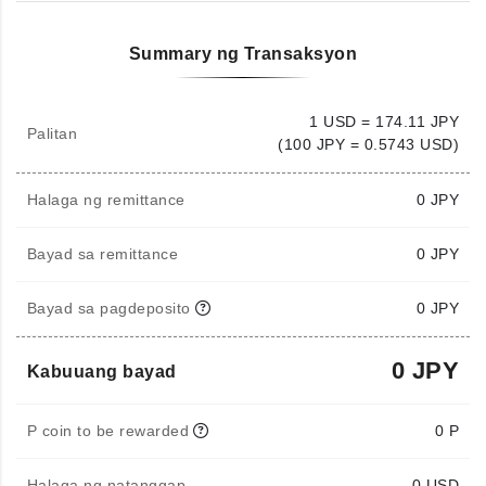
Summary ng Transaksyon
1 USD = 174.11 JPY
Palitan
(100 JPY = 0.5743 USD)
Halaga ng remittance
0
JPY
Bayad sa remittance
0 JPY
Bayad sa pagdeposito
0 JPY
0 JPY
Kabuuang bayad
P coin to be rewarded
0 P
Halaga ng natanggap
0
USD