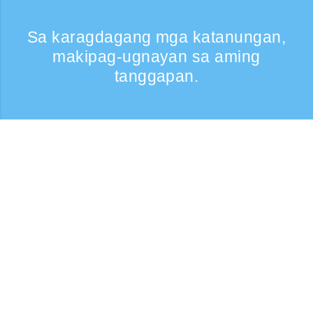
Sa karagdagang mga katanungan,
makipag-ugnayan sa aming
tanggapan.
Kumontak
Support: Weekdays 9:30 -17:30
Toll-free number
0120-808-774
From overseas (※may bayad)