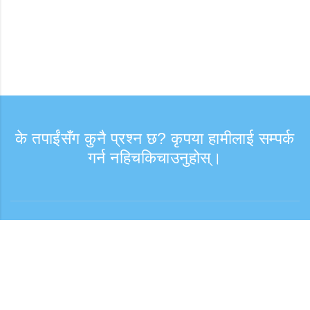
के तपाईंसँग कुनै प्रश्न छ? कृपया हामीलाई सम्पर्क
गर्न नहिचकिचाउनुहोस्।
सोधपुछ
समर्थन समय: हप्ता दिन 9:30 - 17:30
टोल फ्री नम्बर