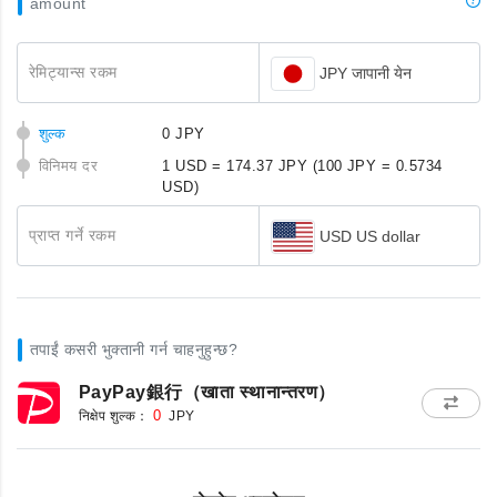
amount
रेमिट्यान्स रकम
JPY जापानी येन
शुल्क
0 JPY
विनिमय दर
1 USD = 174.37 JPY
(100 JPY = 0.5734
USD)
प्राप्त गर्ने रकम
USD US dollar
तपाईं कसरी भुक्तानी गर्न चाहनुहुन्छ?
PayPay銀行（खाता स्थानान्तरण）
निक्षेप शुल्क：
0
JPY