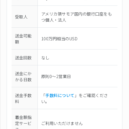
アメリカ領サモア国内の銀行口座をも
受取人
つ個人・法人
送金可能
100万円相当のUSD
額
送金回数
なし
送金にか
原則0〜2営業日
かる日数
送金手数
「
手数料について
」をご確認くださ
料
い。
着金額指
定サービ
ご利用いただけません