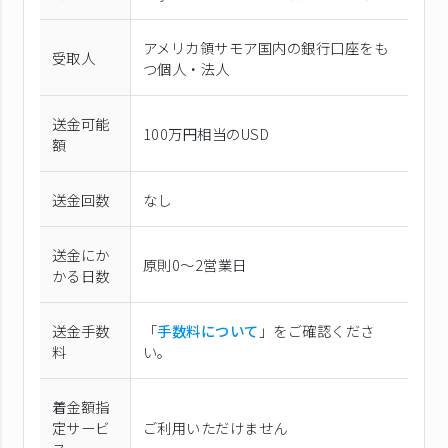
アメリカ領サモア国内の銀行口座をも
受取人
つ個人・法人
送金可能
100万円相当のUSD
額
送金回数
なし
送金にか
原則0〜2営業日
かる日数
送金手数
「
手数料について
」をご確認くださ
料
い。
着金額指
定サービ
ご利用いただけません