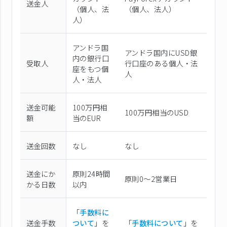
送金人
（個⼈、法
（個⼈、法⼈）
⼈）
アンドラ国
アンドラ国内にUSD銀
内の銀行口
受取人
行口座のある個人・法
座をもつ個
人
人・法人
送金可能
100万円相
100万円相当のUSD
額
当のEUR
送金回数
なし
なし
送金にか
原則24時間
原則0〜2営業日
かる日数
以内
「
手数料に
送金手数
ついて
」を
「
手数料について
」を