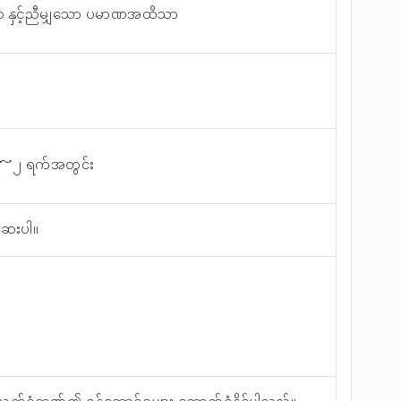
 နှင့်ညီမျှသော ပမာဏအထိသာ
က် ၁ ～၂ ရက်အတွင်း
ဆေးပါ။