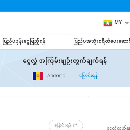
MY
ပြည်ပဖုန်းငွေဖြည့်ရန်
ပြည်ပအသုံးစရိတ်ပေးဆောင
ငွေလွှဲ အကြမ်းဖျဉ်းတွက်ချက်ရန်
Andorra
ပြောင်းရန်
ပြောင်းရန်
ငွေလဲလှယ်နှု