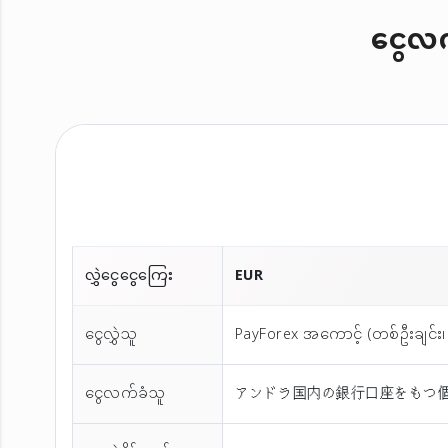
ငွေလက်
လွှဲငွေငွေကြေး
EUR
ငွေလွှဲသူ
PayForex အကောင့် (တစ်ဦးချင်း၊ 
ငွေလက်ခံသူ
アンドラ国内の銀行口座をもつ