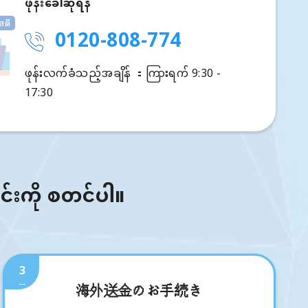
ဖုန်းခေါ်ဆိုရန်
0120-808-774
ဖုန်းလက်ခံသည့်အချိန် ：ကြားရက် 9:30 -
17:30
ြင်းကို စတင်ပါ။
3
海外送金のお手続き