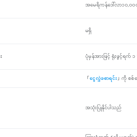
အမေရိကန်ဒေါ်လာ၁၀,၀၀၀
မရှိ
်း
ပုံမှန်အားဖြင့် ရုံးဖွင့်ရ
「
ငွေလွှဲခစာရင်း
」ကို စစ်
အသုံးပြုနိုင်ပါသည်