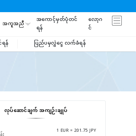
အကောင့်မှတ်ပုံတင်
လော့ဂ
အကူအညီ
ရန်
င်
်ရန်
ပြည်ပမှလွှဲငွေ လက်ခံရန်
လုပ်ဆောင်ချက် အကျဉ်းချုပ်
1 EUR = 201.75 JPY
န်း