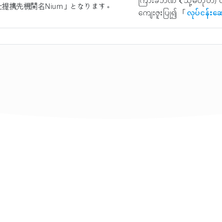
ကြားခံဘဏ်（သို့မဟုတ်) 
提携先機関名Nium」となります。
ကျေးဇူးပြု၍ 「
လုပ်ငန်းဆေ