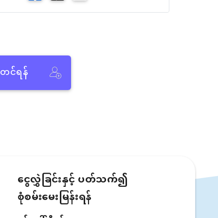
ံတင်ရန်
ငွေလွှဲခြင်းနှင့် ပတ်သက်၍
စုံစမ်းမေးမြန်းရန်