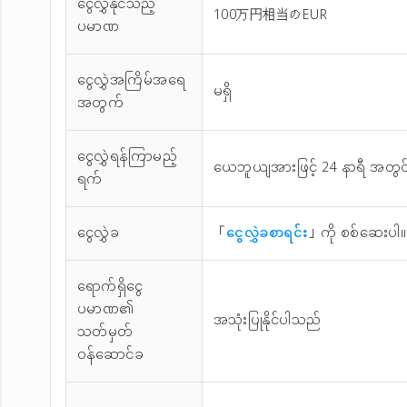
ငွေလွှဲနိုင်သည့်
100万円相当のEUR
ပမာဏ
ငွေလွှဲအကြိမ်အ‌ရေ
မရှိ
အတွက်
ငွေလွှဲရန်ကြာမည့်
ယေဘူယျအားဖြင့် 24 နာရီ အတွင
ရက်
ငွေလွှဲခ
「
ငွေလွှဲခစာရင်း
」ကို စစ်ဆေးပါ။
ရောက်ရှိငွေ
ပမာဏ၏
အသုံးပြုနိုင်ပါသည်
သတ်မှတ်
ဝန်ဆောင်ခ