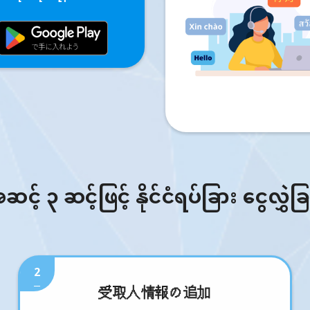
် ၃ ဆင့်ဖြင့် နိုင်ငံရပ်ခြား ငွေလွှဲခ
2
受取人情報の追加