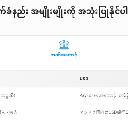
ခံနည်း အမျိုးမျိုးကို အသုံးပြုနိုင
ဘဏ်အကောင့်
USD
ကုမ္ပဏီ)
PayForex အကောင့် (တစ်ဦးခ
個人・法人
アンドラ国内にUSD銀行