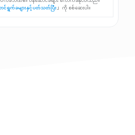
လက်ခံဘဏ်၏ ဝန်ဆောင်ခများ ကောက်ခံနိုင်ပါသည်။
ာင်ရွက်ခများနှင့်ပတ်သတ်ပြီး
」 ကို စစ်ဆေးပါ။