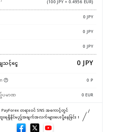
(100 JPY = 0.4956 EUR)
ဏ
0
JPY
0 JPY
0 JPY
0 JPY
ကျသင့်ငွေ
in
0 P
ည့်ပမာဏ
0
EUR
PayForex တရားဝင် SNS အကောင့်တွင်
်ထူးရရှိနိုင်မည့်အချက်အလက်များပေးပို့နေခြင်း！