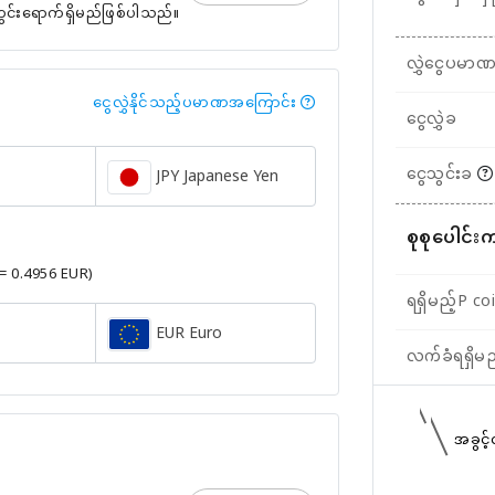
တွင်းရောက်ရှိမည်ဖြစ်ပါသည်။
လွှဲငွေပမာ
ငွေလွှဲနိုင်သည့်ပမာဏအကြောင်း
ငွေလွှဲခ
ငွေသွင်းခ
JPY Japanese Yen
စုစုပေါင်း
 = 0.4956 EUR)
ရရှိမည့်P co
EUR Euro
လက်ခံရရှိမ
အခွင့