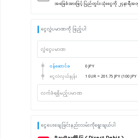
အခြေခံအားဖြင့် ပြည်တွင်းသုံးငွေကို ၂၄နာရီအ
ငွေလွှဲပမာဏကို ဖြည့်ပါ
လွှဲငွေပမာဏ
၀န်ဆောင်ခ
0 JPY
ငွေလဲလှယ်နှုန်း
1 EUR = 201.75 JPY
(100 JPY
လက်ခံရရှိမည့်ပမာဏ
ငွေပေးချေခြင်းနည်းလမ်းကိုရွေးချယ်ပါ