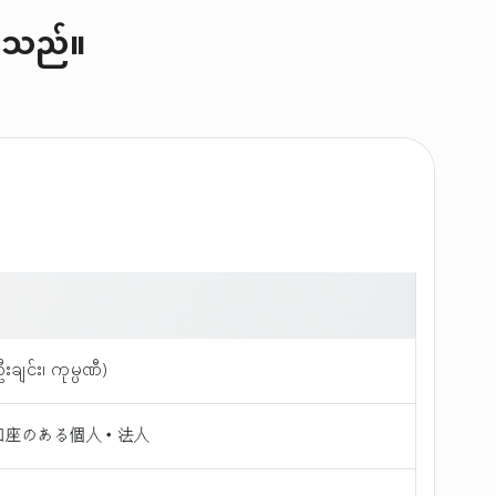
်ပါသည်။
ျင်း၊ ကုမ္ပဏီ)
口座のある個人・法人