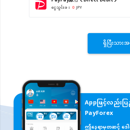
PayPay銀行（Direct Debit）
ငွေသွင်းခ：
0
JPY
ရှိပြီးသားအ
Appဖြင့်လည်းပြည
PayForex
ဤနေရာမှတဆင့် ဒေါင်