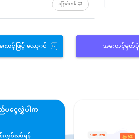
ပြောင်းရန်
ကောင့်ဖြင့် လော့ဂင်
အကောင့်မှတ်ပု
်ပငွေလွှဲပါက
းလုဒ်လုပ်ရန်