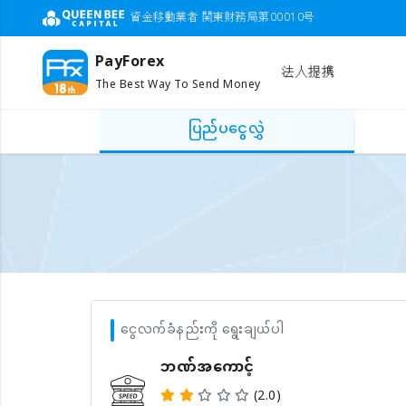
資金移動業者 関東財務局第00010号
PayForex
法人提携
The Best Way To Send Money
ပြည်ပငွေလွှဲ
ငွေလက်ခံနည်းကို ရွေးချယ်ပါ
ဘဏ်အကောင့်
(2.0)