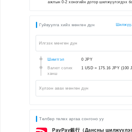
ажлын 0-2 хоногийн дотор шилжүүлэгдэх б
Гуйвуулга хийх мөнгөн дүн
Шилжүүл
Илгээх мөнгөн дүн
Шимтгэл
0 JPY
Валют солих
1 USD = 175.16 JPY
(100 
ханш
Хүлээн авах мөнгөн дүн
Төлбөр төлөх аргаа сонгоно уу
PayPay銀行（Дансны шилжүүлэ