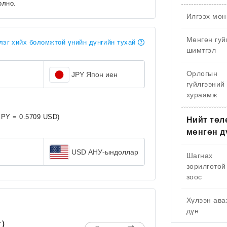
олно.
Илгээх мөн
Мөнгөн гуй
эг хийх боломжтой үнийн дүнгийн тухай
шимтгэл
Орлогын
JPY Япон иен
гүйлгээний
хураамж
JPY = 0.5709 USD)
Нийт төл
мөнгөн д
USD АНУ-ындоллар
Шагнах
зорилготой
зоос
Хүлээн ава
дүн
г）