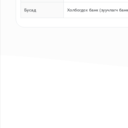
Бусад
Холбогдох банк (зуучлагч бан