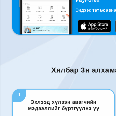
PayForex
Эндээс татаж авна
Хялбар 3н алхам
1
Эхлээд хүлээн авагчийн
мэдээллийг бүртгүүлнэ үү