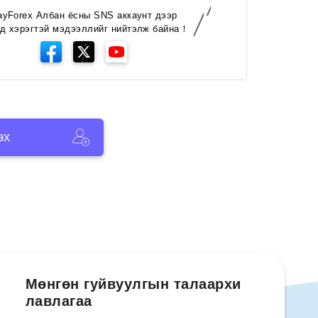
ayForex Албан ёсны SNS аккаунт дээр
д хэрэгтэй мэдээллийг нийтэлж байна！
эх
Мөнгөн гуйвуулгын талаархи
лавлагаа