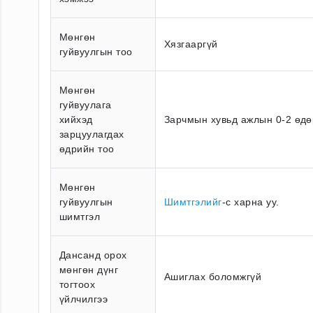
Мөнгөн
Хязгааргүй
гуйвуулгын тоо
Мөнгөн
гуйвуулага
хийхэд
Зарчмын хувьд ажлын 0-2 өдө
зарцуулагдах
өдрийн тоо
Мөнгөн
гуйвуулгын
Шимтгэлийг
-с харна уу.
шимтгэл
Дансанд орох
мөнгөн дүнг
Ашиглах боломжгүй
тогтоох
үйлчилгээ