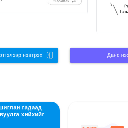
Өөрчлөх
P
Тань
ртгэлээр нэвтрэх
Данс нэ
ашиглан гадаад
вуулга хийхийг