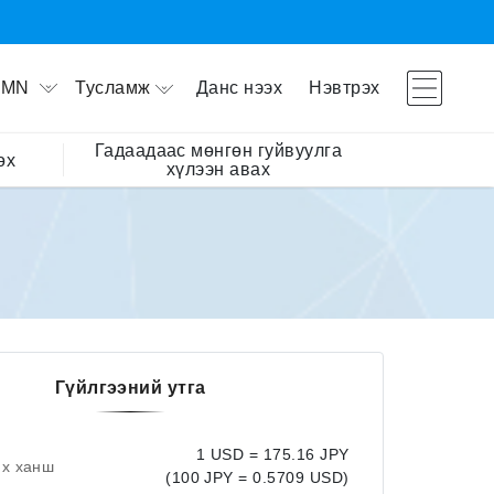
Тусламж
Данс нээх
Нэвтрэх
MN
Гадаадаас мөнгөн гуйвуулга
өх
хүлээн авах
Гүйлгээний утга
1 USD = 175.16 JPY
их ханш
(100 JPY = 0.5709 USD)