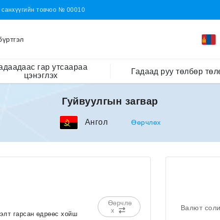
н санхүүгийн товчоо № 00010
бүртгэл
адаадаас гар утсаараа
Гадаад руу төлбөр төл
цэнэглэх
Гуйвуулгын загвар
Ангол
Өөрчлөх
Өөрчлө
Валют сол
х
сэлт гарсан өдрөөс хойш