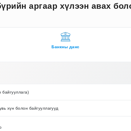
бүрийн аргаар хүлээн авах бол
Банкны данс
н байгууллага)
увь хүн болон байгууллагууд
р