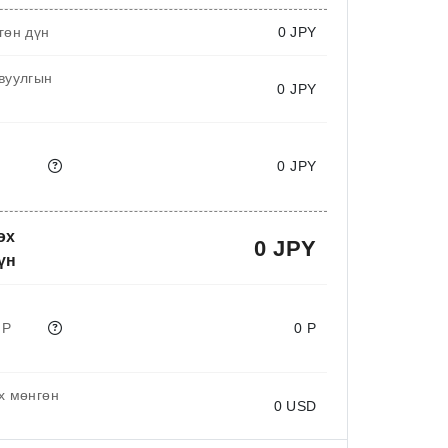
гөн дүн
0
JPY
вуулгын
0 JPY
0 JPY
өх
0 JPY
үн
 P
0 P
х мөнгөн
0
USD