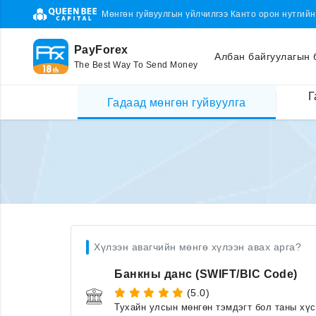
Мөнгөн гуйвуулгын үйлчилгээ Канто орон нутгий
PayForex
Албан байгуулагын 
The Best Way To Send Money
Г
Гадаад мөнгөн гуйвуулга
Хүлээн авагчийн мөнгө хүлээн авах арга?
Банкны данс (SWIFT/BIC Code)
(5.0)
Тухайн улсын мөнгөн тэмдэгт бол таны хү