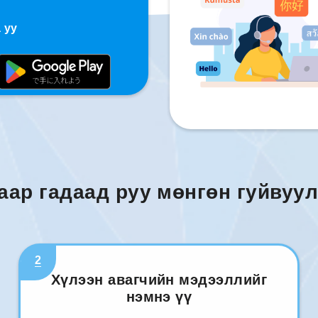
 уу
аар гадаад руу мөнгөн гуйвуул
2
Хүлээн авагчийн мэдээллийг
нэмнэ үү