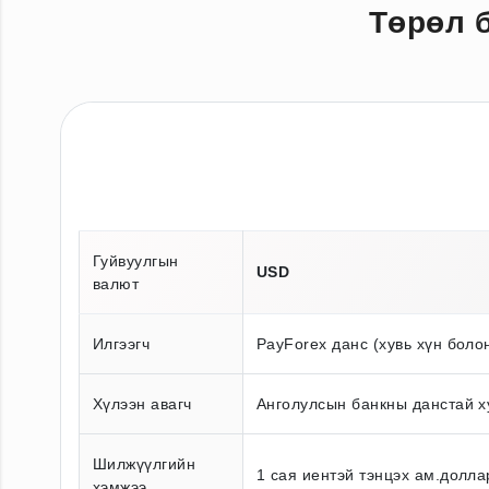
Төрөл 
Гуйвуулгын
USD
валют
Илгээгч
PayForex данс (хувь хүн боло
Хүлээн авагч
Анголулсын банкны данстай х
Шилжүүлгийн
1 сая иентэй тэнцэх ам.долла
хэмжээ