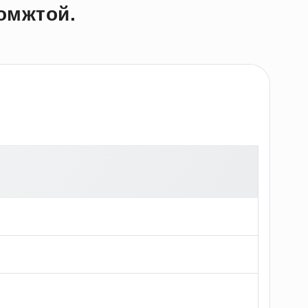
омжтой.