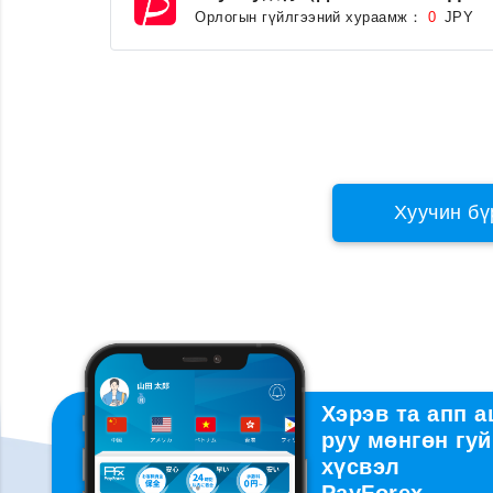
Орлогын гүйлгээний хураамж：
JPY
0
Хуучин бү
Хэрэв та апп 
руу мөнгөн гуй
хүсвэл