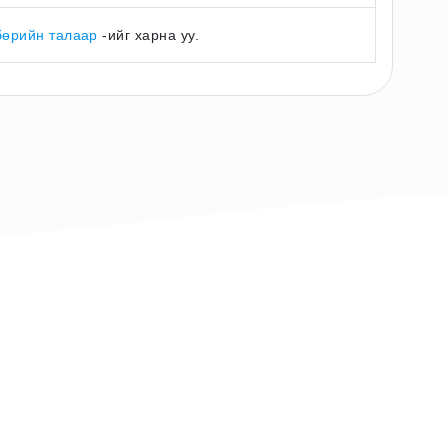
бөрийн талаар
-ийг харна уу.