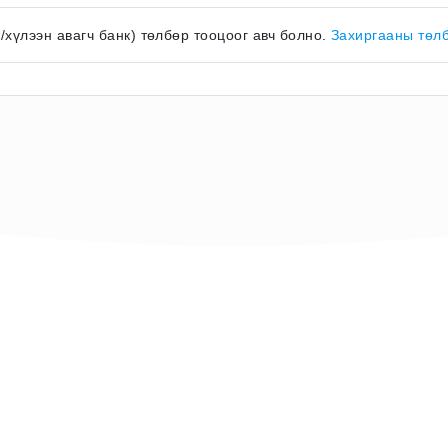
к/хүлээн авагч банк) төлбөр тооцоог авч болно.
Захиргааны төл