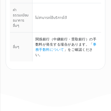
ค่า
ธรรมเนียม
ไม่สามารถใช้บริการได้
ธนาคาร
อื่นๆ
関係銀行（中継銀行・受取銀行）の手
数料が発生する場合があります。「
事
อื่นๆ
務手数料について
」をご確認くださ
い。