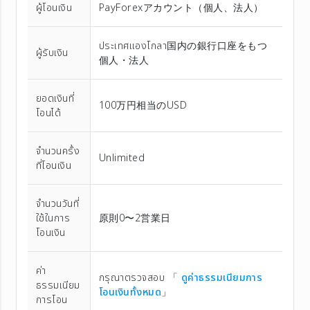
ผู้โอนเงิน
PayForexアカウント（個⼈、法⼈）
ประเทศแองโกลา国内の銀行口座をもつ
ผู้รับเงิน
個人・法人
ยอดเงินที่
100万円相当のUSD
โอนได้
จำนวนครั้ง
Unlimited
ที่โอนเงิน
จำนวนวันที่
ใช้ในการ
原則0〜2営業日
โอนเงิน
ค่า
กรุณาตรวจสอบ 「
ดูค่าธรรมเนียมการ
ธรรมเนียม
โอนเงินทั้งหมด
」
การโอน