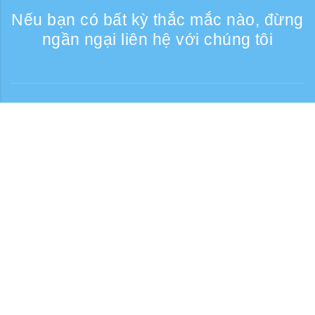
Nếu bạn có bất kỳ thắc mắc nào, đừng
ngần ngại liên hệ với chúng tôi
Liên lạc
Giờ tiếp nhận điện thoại: Các ngày trong
tuần 9:30 - 17:30
Số điện thoại miễn phí
0120-808-774
Từ nước ngoài (có phí)
+81-3-6807-5775