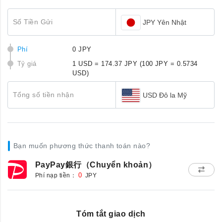
Số Tiền Gửi
JPY Yên Nhật
Phí
0 JPY
Tỷ giá
1 USD = 174.37 JPY
(100 JPY = 0.5734
USD)
Tổng số tiền nhận
USD Đô la Mỹ
Bạn muốn phương thức thanh toán nào?
PayPay銀行（Chuyển khoản）
Phí nạp tiền：
0
JPY
Tóm tắt giao dịch