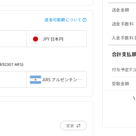
送金金額
送金可能額について
送金手数料
入金手数料
JPY 日本円
合計支払
.692307 ARS)
付与予定P
ARS アルゼンチンペソ
受取金額
変更