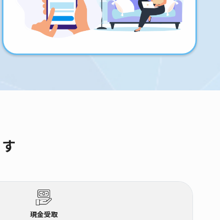
ます
現金受取