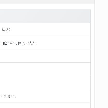
⼈、法⼈）
行口座のある個人・法人
認ください。