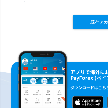
既存ア
アプリで海外に
PayForex (
ダウンロードはこち