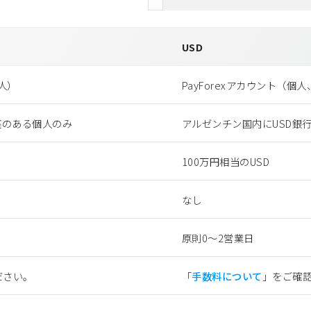
USD
法⼈）
PayForexアカウント（個
座のある個人のみ
アルゼンチン国内にUSD銀
100万円相当のUSD
なし
原則0〜2営業日
ださい。
「
手数料について
」をご確