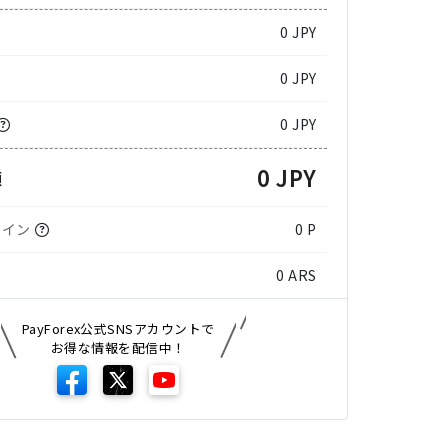
0
JPY
0 JPY
0 JPY
0 JPY
額
コイン
0 P
0
ARS
PayForex公式SNSアカウントで
お得な情報を配信中！