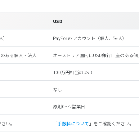
USD
法⼈）
PayForexアカウント（個⼈、法⼈）
座のある個人・法人
オーストリア国内にUSD銀行口座のある個
100万円相当のUSD
なし
原則0〜2営業日
ださい。
「
手数料について
」をご確認ください。