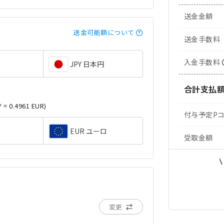
送金金額
送金可能額について
送金手数料
入金手数料
JPY 日本円
合計支払
Y = 0.4961 EUR)
付与予定P
EUR ユーロ
受取金額
変更