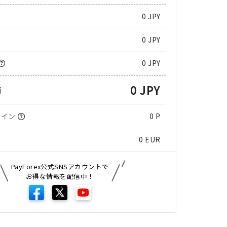
0
JPY
0 JPY
0 JPY
0 JPY
額
コイン
0 P
0
EUR
PayForex公式SNSアカウントで
お得な情報を配信中！