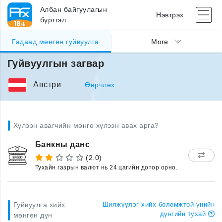
Албан байгуулагын
Нэвтрэх
бүртгэл
Гадаад мөнгөн гуйвуулга
More
Гуйвуулгын загвар
Австри
Өөрчлөх
Хүлээн авагчийн мөнгө хүлээн авах арга?
Банкны данс
(2.0)
Тухайн газрын валют нь 24 цагийн дотор орно.
Гуйвуулга хийх
Шилжүүлэг хийх боломжтой үнийн
дүнгийн тухай
мөнгөн дүн