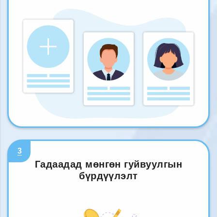
3
Гадаадад мөнгөн гуйвуулгын
бүрдүүлэлт