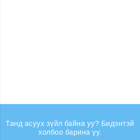
Танд асуух зүйл байна уу? Бидэнтэй
холбоо барина уу.