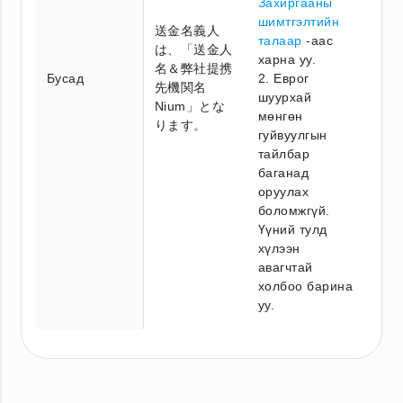
Захиргааны
шимтгэлтийн
送金名義人
талаар
-аас
は、「送金人
харна уу.
名＆弊社提携
Бусад
2. Еврог
先機関名
шуурхай
Nium」とな
мөнгөн
ります。
гуйвуулгын
тайлбар
баганад
оруулах
боломжгүй.
Үүний тулд
хүлээн
авагчтай
холбоо барина
уу.