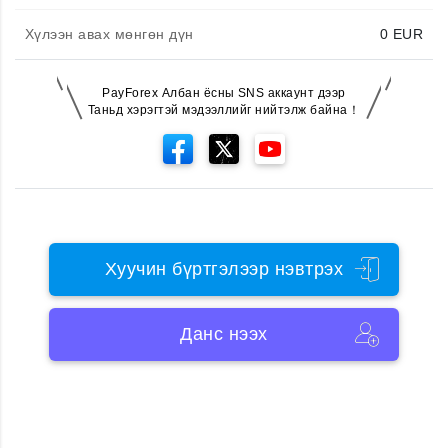
Хүлээн авах мөнгөн дүн
0
EUR
PayForex Албан ёсны SNS аккаунт дээр
Таньд хэрэгтэй мэдээллийг нийтэлж байна！
Хуучин бүртгэлээр нэвтрэх
Данс нээх