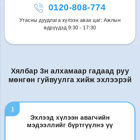
0120-808-774
Утасны дуудлага хүлээн авах цаг: Ажлын
өдрүүдэд 9:30 - 17:30
Хялбар 3н алхамаар гадаад руу
мөнгөн гуйвуулга хийж эхлээрэй
1
Эхлээд хүлээн авагчийн
мэдээллийг бүртгүүлнэ үү