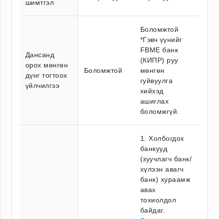
шимтгэл
Боломжтой
*Гэвч үүнийг
FBME банк
Дансанд
(КИПР) руу
орох мөнгөн
Боломжтой
мөнгөн
дүнг тогтоох
гуйвуулга
үйлчилгээ
хийхэд
ашиглах
боломжгүй.
1. Холбогдох
банкууд
(зуучлагч банк/
хүлээн авагч
банк) хураамж
авах
тохиолдол
байдаг.