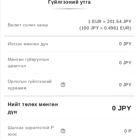
Гүйлгээний утга
1 EUR = 201.54 JPY
Валют солих ханш
(100 JPY = 0.4961 EUR)
Илгээх мөнгөн дүн
0
JPY
Мөнгөн гуйвуулгын
0 JPY
шимтгэл
Орлогын гүйлгээний
0 JPY
хураамж
Нийт төлөх мөнгөн
0 JPY
дүн
Шагнах зорилготой P
0 P
зоос