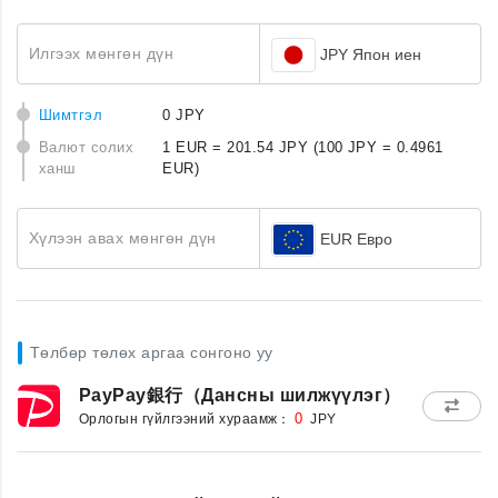
Илгээх мөнгөн дүн
JPY Япон иен
Шимтгэл
0 JPY
Валют солих
1 EUR = 201.54 JPY
(100 JPY = 0.4961
ханш
EUR)
Хүлээн авах мөнгөн дүн
EUR Евро
Төлбөр төлөх аргаа сонгоно уу
PayPay銀行（Дансны шилжүүлэг）
Орлогын гүйлгээний хураамж：
0
JPY