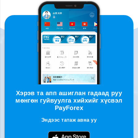
Хэрэв та апп ашиглан гадаад руу
мөнгөн гуйвуулга хийхийг хүсвэл
PayForex
Эндээс татаж авна уу