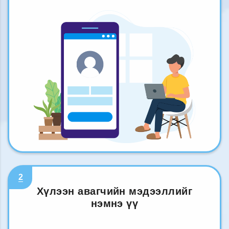
2
Хүлээн авагчийн мэдээллийг
нэмнэ үү