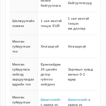
болон
байгууллагууд
байгууллага
1 сая иентэй
Шилжүүлгийн
1 сая иентэй
тэнцэх
хэмжээ
тэнцэх EUR
ам.доллар
Мөнгөн
гуйвуулгын
Хязгааргүй
Хязгааргүй
тоо
Мөнгөн
Ерөнхийдөө
гуйвуулага
24 цагийн
Зарчмын хувьд
хийхэд
дотор
ажлын 0-2
зарцуулагдах
гүйлгээ
өдөр
өдрийн тоо
хийгдэнэ
Мөнгөн
Шимтгэлийг
-
Шимтгэлийг
-с
гуйвуулгын
с харна уу.
харна уу.