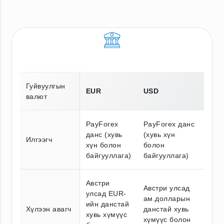
Гуйвуулгын
EUR
USD
валют
PayForex
PayForex данс
данс (хувь
(хувь хүн
Илгээгч
хүн болон
болон
байгууллага)
байгууллага)
Австри
Австри улсад
улсад EUR-
ам.долларын
ийн данстай
Хүлээн авагч
данстай хувь
хувь хүмүүс
хүмүүс болон