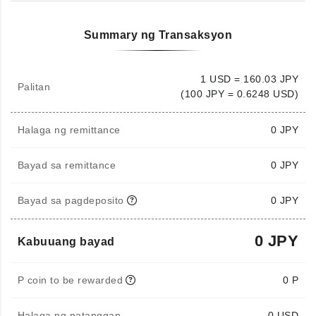
Summary ng Transaksyon
1 USD = 160.03 JPY
Palitan
(100 JPY = 0.6248 USD)
Halaga ng remittance
0
JPY
Bayad sa remittance
0 JPY
Bayad sa pagdeposito
0 JPY
0 JPY
Kabuuang bayad
P coin to be rewarded
0 P
Halaga ng natanggap
0
USD