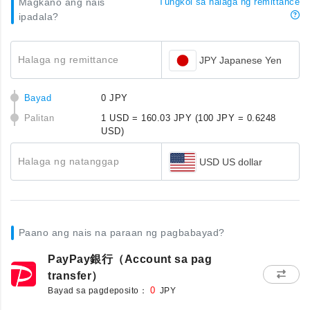
Magkano ang nais
Tungkol sa halaga ng remittance
ipadala?
Halaga ng remittance
JPY Japanese Yen
Bayad
0 JPY
Palitan
1 USD = 160.03 JPY
(100 JPY = 0.6248
USD)
Halaga ng natanggap
USD US dollar
Paano ang nais na paraan ng pagbabayad?
PayPay銀行（Account sa pag
transfer）
Bayad sa pagdeposito：
0
JPY