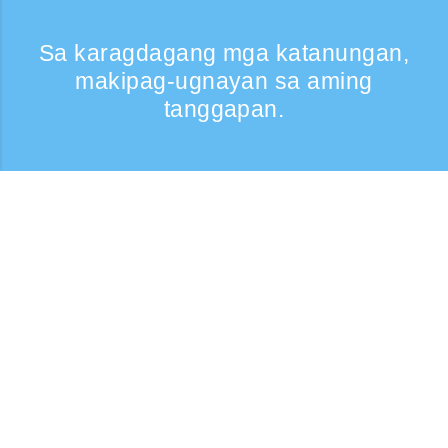
Sa karagdagang mga katanungan,
makipag-ugnayan sa aming
tanggapan.
Kumontak
Support: Weekdays 9:30 -17:30
Toll-free number
0120-808-774
From overseas (※may bayad)