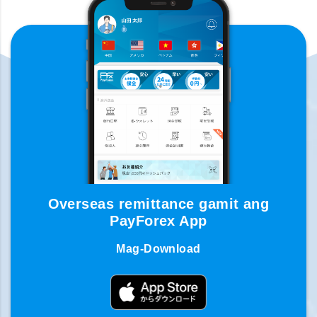
Overseas remittance gamit ang
PayForex App
Mag-Download