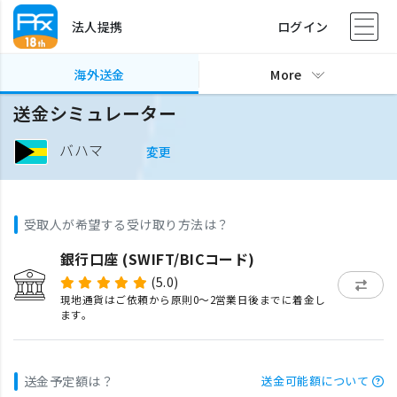
法人提携
ログイン
海外送金
More
送金シミュレーター
バハマ
変更
受取人が希望する受け取り方法は？
銀行口座 (SWIFT/BICコード)
(5.0)
現地通貨はご依頼から原則0〜2営業日後までに着金し
ます。
送金予定額は？
送金可能額について