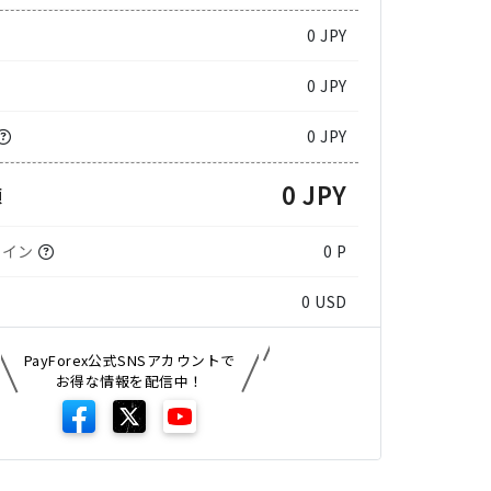
0
JPY
0 JPY
0 JPY
0 JPY
額
コイン
0 P
0
USD
PayForex公式SNSアカウントで
お得な情報を配信中！