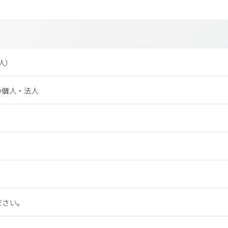
法⼈）
つ個人・法人
ださい。