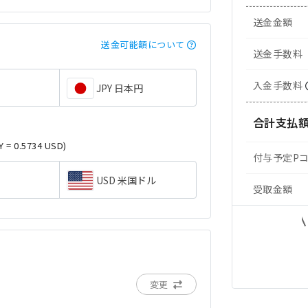
送金金額
送金可能額について
送金手数料
入金手数料
JPY 日本円
合計支払
Y = 0.5734 USD)
付与予定P
USD 米国ドル
受取金額
変更