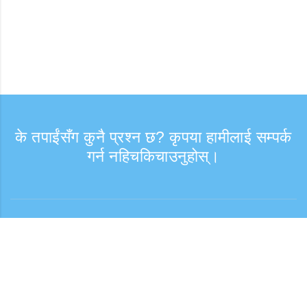
के तपाईंसँग कुनै प्रश्न छ? कृपया हामीलाई सम्पर्क
गर्न नहिचकिचाउनुहोस्।
सोधपुछ
समर्थन समय: हप्ता दिन 9:30 - 17:30
टोल फ्री नम्बर