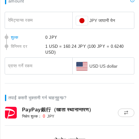
amount
रेमिट्यान्स रकम
JPY जापानी येन
शुल्क
0 JPY
विनिमय दर
1 USD = 160.24 JPY
(100 JPY = 0.6240
USD)
प्राप्त गर्ने रकम
USD US dollar
तपाईं कसरी भुक्तानी गर्न चाहनुहुन्छ?
PayPay銀行（खाता स्थानान्तरण）
निक्षेप शुल्क：
0
JPY