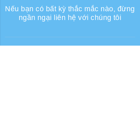
Nếu bạn có bất kỳ thắc mắc nào, đừng
ngần ngại liên hệ với chúng tôi
Liên lạc
Giờ tiếp nhận điện thoại: Các ngày trong
tuần 9:30 - 17:30
Số điện thoại miễn phí
0120-808-774
Từ nước ngoài (có phí)
+81-3-6807-5775