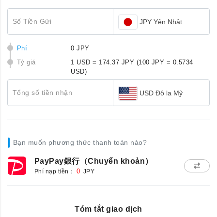
Số Tiền Gửi
JPY Yên Nhật
Phí
0 JPY
Tỷ giá
1 USD = 174.37 JPY
(100 JPY = 0.5734
USD)
Tổng số tiền nhận
USD Đô la Mỹ
Bạn muốn phương thức thanh toán nào?
PayPay銀行（Chuyển khoản）
Phí nạp tiền：
0
JPY
Tóm tắt giao dịch