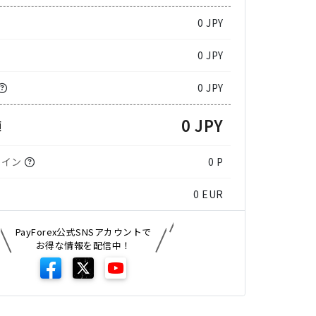
0
JPY
0 JPY
0 JPY
0 JPY
額
コイン
0 P
0
EUR
PayForex公式SNSアカウントで
お得な情報を配信中！