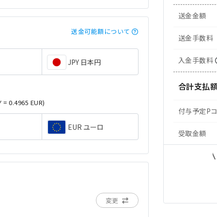
送金金額
送金可能額について
送金手数料
入金手数料
JPY 日本円
合計支払
Y = 0.4965 EUR)
付与予定P
EUR ユーロ
受取金額
変更