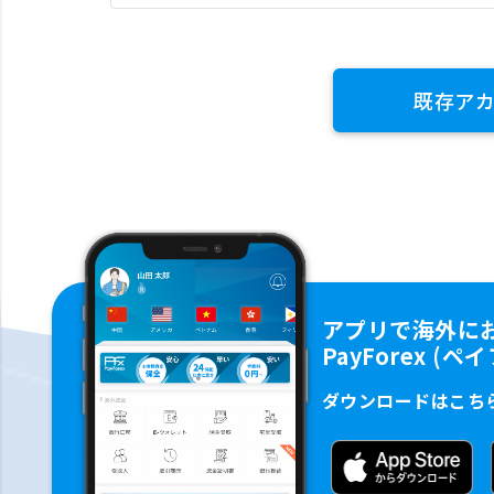
既存ア
アプリで海外に
PayForex (
ダウンロードはこち