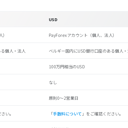
USD
法⼈）
PayForexアカウント（個⼈、法⼈）
ある個人・法人
ベルギー国内にUSD銀行口座のある個人・
100万円相当のUSD
なし
原則0〜2営業日
ださい。
「
手数料について
」をご確認ください。