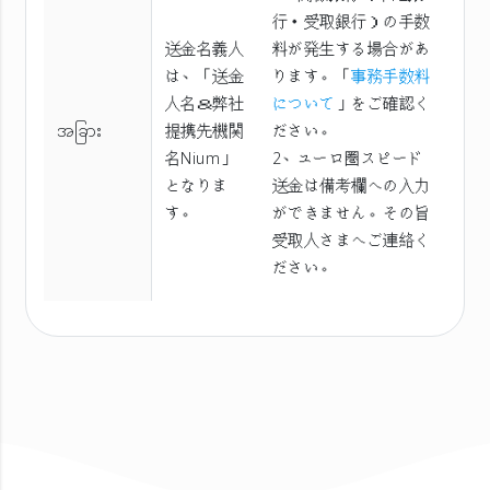
行・受取銀行）の手数
送金名義人
料が発生する場合があ
は、「送金
ります。「
事務手数料
人名＆弊社
について
」をご確認く
အခြား
提携先機関
ださい。
名Nium」
2、ユーロ圏スピード
となりま
送金は備考欄への入力
す。
ができません。その旨
受取人さまへご連絡く
ださい。