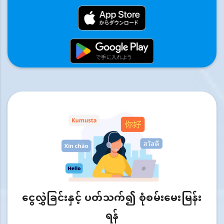
ငွေလွှဲခြင်းနှင့် ပတ်သက်၍ စုံစမ်းမေးမြန်း
ရန်