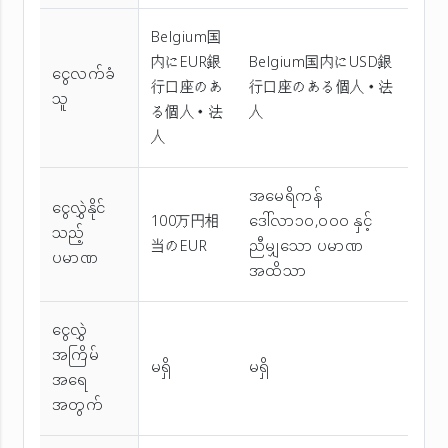
Belgium国
内にEUR銀
Belgium国内にUSD銀
ငွေလက်ခံ
行口座のあ
行口座のある個人・法
သူ
る個人・法
人
人
အမေရိကန်
ငွေလွှဲနိုင်
100万円相
ဒေါ်လာ၁၀,၀၀၀ နှင့်
သည့်
当のEUR
ညီမျှသော ပမာဏ
ပမာဏ
အထိသာ
ငွေလွှဲ
အကြိမ်
မရှိ
မရှိ
အ‌ရေ
အတွက်