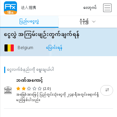
法人提携
လော့ဂင်
ပြည်ပငွေလွှဲ
ပိုမို၍
ငွေလွှဲ အကြမ်းဖျဉ်းတွက်ချက်ရန်
Belgium
ပြောင်းရန်
ငွေလက်ခံနည်းကို ရွေးချယ်ပါ
ဘဏ်အကောင့်
(2.0)
အခြေခံအားဖြင့် ပြည်တွင်းသုံးငွေကို ၂၄နာရီအတွင်းရောက်ရှိ
မည်ဖြစ်ပါသည်။