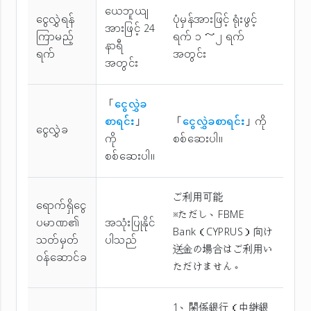
ယေဘူယျ
ငွေလွှဲရန်
ပုံမှန်အားဖြင့် ရုံးဖွင့်
အားဖြင့် 24
ကြာမည့်
ရက် ၁ ～၂ ရက်
နာရီ
ရက်
အတွင်း
အတွင်း
「
ငွေလွှဲခ
စာရင်း
」
「
ငွေလွှဲခစာရင်း
」ကို
ငွေလွှဲခ
ကို
စစ်ဆေးပါ။
စစ်ဆေးပါ။
ご利用可能
ရောက်ရှိငွေ
※ただし、FBME
ပမာဏ၏
အသုံးပြုနိုင်
Bank（CYPRUS）向け
သတ်မှတ်
ပါသည်
送金の場合はご利用い
ဝန်ဆောင်ခ
ただけません。
1、関係銀行（中継銀