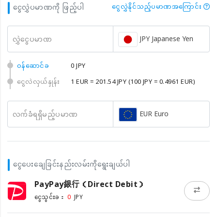
ငွေလွှဲပမာဏကို ဖြည့်ပါ
ငွေလွှဲနိုင်သည့်ပမာဏအကြောင်း
JPY Japanese Yen
လွှဲငွေပမာဏ
၀န်ဆောင်ခ
0 JPY
ငွေလဲလှယ်နှုန်း
1 EUR = 201.54 JPY
(100 JPY = 0.4961 EUR)
EUR Euro
လက်ခံရရှိမည့်ပမာဏ
ငွေပေးချေခြင်းနည်းလမ်းကိုရွေးချယ်ပါ
PayPay銀行（Direct Debit）
0
ငွေသွင်းခ：
JPY