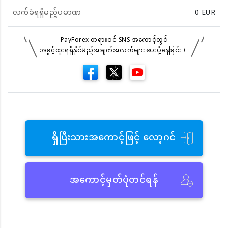
လက်ခံရရှိမည့်ပမာဏ
0
EUR
PayForex တရားဝင် SNS အကောင့်တွင်
အခွင့်ထူးရရှိနိုင်မည့်အချက်အလက်များပေးပို့နေခြင်း！
ရှိပြီးသားအကောင့်ဖြင့် လော့ဂင်
အကောင့်မှတ်ပုံတင်ရန်