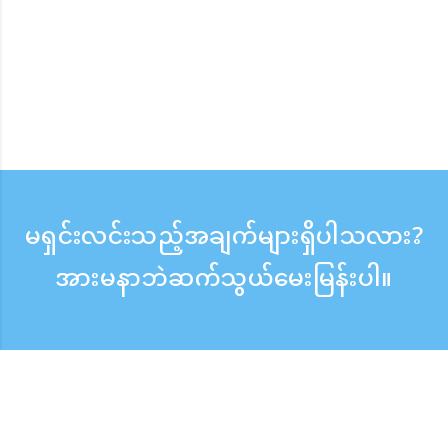
မရှင်းလင်းသည့်အချက်များရှိပါသလား?
အားမနာဘဲဆက်သွယ်မေးမြန်းပါ။
မေးမြန်းစုံစမ်းရန်