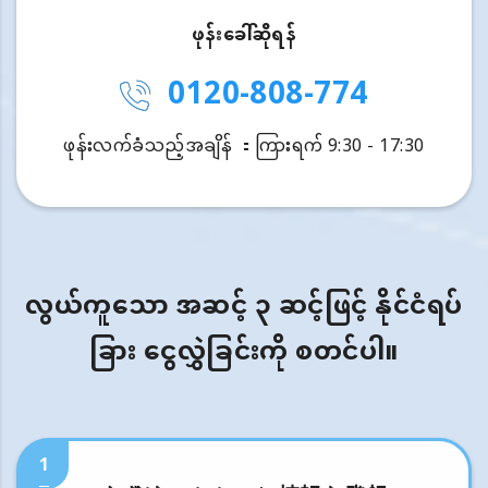
ဖုန်းခေါ်ဆိုရန်
0120-808-774
ဖုန်းလက်ခံသည့်အချိန် ：ကြားရက် 9:30 - 17:30
လွယ်ကူသော အဆင့် ၃ ဆင့်ဖြင့် နိုင်ငံရပ်
ခြား ငွေလွှဲခြင်းကို စတင်ပါ။
1