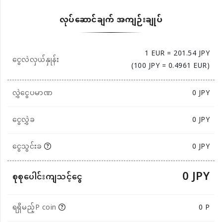
လုပ်ဆောင်ချက် အကျဉ်းချုပ်
1 EUR = 201.54 JPY
ငွေလဲလှယ်နှုန်း
(100 JPY = 0.4961 EUR)
လွှဲငွေပမာဏ
0
JPY
ငွေလွှဲခ
0 JPY
ငွေသွင်းခ
0 JPY
0 JPY
စုစုပေါင်းကျသင့်ငွေ
ရရှိမည့်P coin
0 P