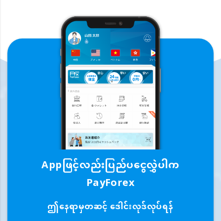
Appဖြင့်လည်းပြည်ပငွေလွှဲပါက
PayForex
ဤနေရာမှတဆင့် ဒေါင်းလုဒ်လုပ်ရန်