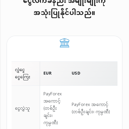
ငွေလက်ခံနည်း အမျိုးမျိုးကို
အသုံးပြုနိုင်ပါသည်။
လွှဲငွေ
EUR
USD
ငွေကြေး
PayForex
အကောင့်
PayForex အကောင့်
ငွေလွှဲသူ
(တစ်ဦး
(တစ်ဦးချင်း၊ ကုမ္ပဏီ)
ချင်း၊
ကုမ္ပဏီ)