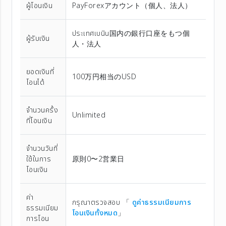
ผู้โอนเงิน
PayForexアカウント（個⼈、法⼈）
ประเทศเบนิน国内の銀行口座をもつ個
ผู้รับเงิน
人・法人
ยอดเงินที่
100万円相当のUSD
โอนได้
จำนวนครั้ง
Unlimited
ที่โอนเงิน
จำนวนวันที่
ใช้ในการ
原則0〜2営業日
โอนเงิน
ค่า
กรุณาตรวจสอบ 「
ดูค่าธรรมเนียมการ
ธรรมเนียม
โอนเงินทั้งหมด
」
การโอน