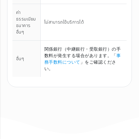
ค่า
ธรรมเนียม
ไม่สามารถใช้บริการได้
ธนาคาร
อื่นๆ
関係銀行（中継銀行・受取銀行）の手
数料が発生する場合があります。「
事
อื่นๆ
務手数料について
」をご確認くださ
い。