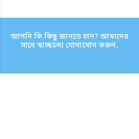
আপনি কি কিছু জানতে চান? আমাদের
সাথে স্বাচ্ছন্দ্যে যোগাযোগ করুন.
যোগাযোগ
সাপোর্ট টাইম সপ্তাহের দিন 9:30 - 17:30
টোল ফ্রি নম্বর
0120-808-774