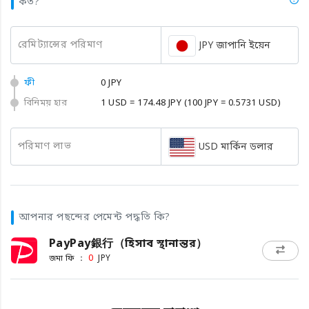
কত?
রেমিট্যান্সের পরিমাণ
JPY জাপানি ইয়েন
ফী
0 JPY
বিনিময় হার
1 USD = 174.48 JPY
(100 JPY = 0.5731 USD)
পরিমাণ লাভ
USD মার্কিন ডলার
আপনার পছন্দের পেমেন্ট পদ্ধতি কি?
PayPay銀行（হিসাব স্থানান্তর）
জমা ফি ：
0
JPY