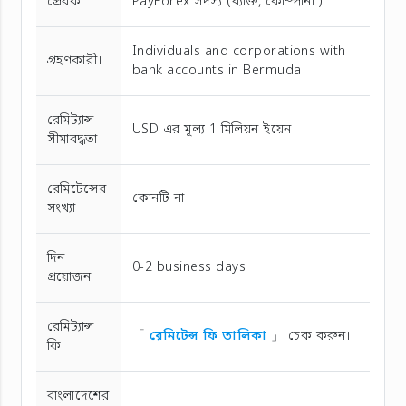
প্রেরক
PayForex সদস্য (ব্যক্তি, কোম্পানী )
Individuals and corporations with
গ্রহণকারী।
bank accounts in Bermuda
রেমিট্যান্স
USD এর মূল্য 1 মিলিয়ন ইয়েন
সীমাবদ্ধতা
রেমিটেন্সের
কোনটি না
সংখ্যা
দিন
0-2 business days
প্রয়োজন
রেমিট্যান্স
「
রেমিটেন্স ফি তালিকা
」 চেক করুন।
ফি
বাংলাদেশের