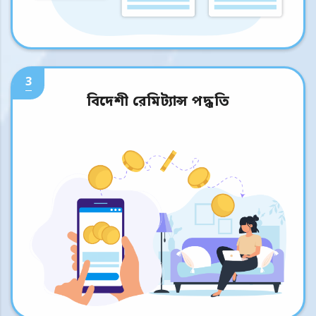
3
বিদেশী রেমিট্যান্স পদ্ধতি