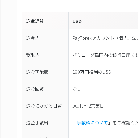
送金通貨
USD
送金人
PayForexアカウント（個⼈、
受取人
バミューダ島国内の銀行口座を
送金可能額
100万円相当のUSD
送金回数
なし
送金にかかる日数
原則0〜2営業日
送金手数料
「
手数料について
」をご確認く