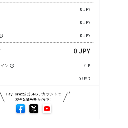
0
JPY
0 JPY
0 JPY
0 JPY
額
コイン
0 P
0
USD
PayForex公式SNSアカウントで
お得な情報を配信中！