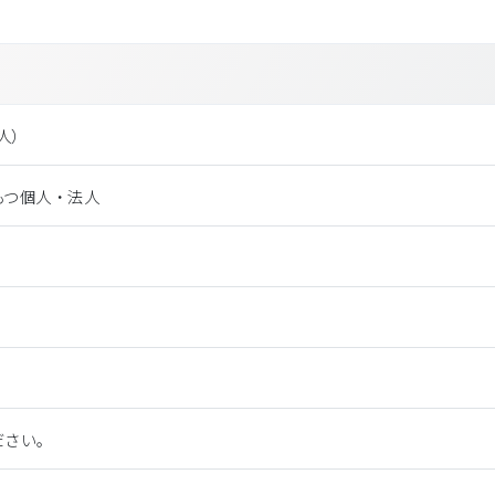
法⼈）
もつ個人・法人
ださい。