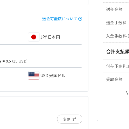
送金金額
送金可能額について
送金手数料
入金手数料
JPY 日本円
合計支払
Y = 0.5715 USD)
付与予定P
USD 米国ドル
受取金額
変更