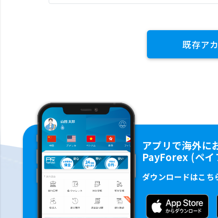
既存ア
アプリで海外に
PayForex (
ダウンロードはこち