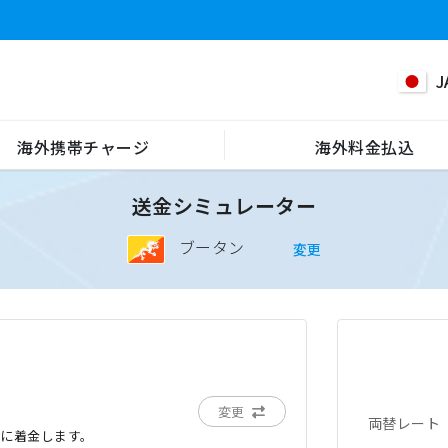
J
海外携帯チャージ
海外料金払込
送金シミュレーター
ブータン
変更
変更
両替レート
でに着金します。