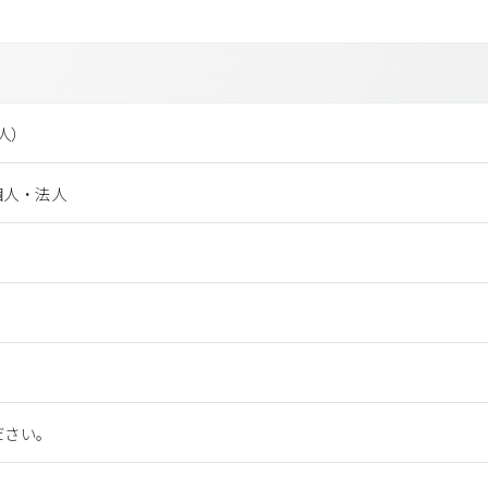
法⼈）
個人・法人
ださい。