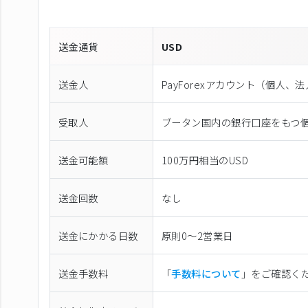
送金通貨
USD
送金人
PayForexアカウント（個⼈、
受取人
ブータン国内の銀行口座をもつ
送金可能額
100万円相当のUSD
送金回数
なし
送金にかかる日数
原則0〜2営業日
送金手数料
「
手数料について
」をご確認く