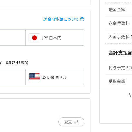
送金金額
送金可能額について
送金手数料
入金手数料
JPY 日本円
合計支払
Y = 0.5734 USD)
付与予定P
USD 米国ドル
受取金額
変更