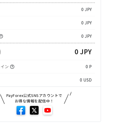
0
JPY
0 JPY
0 JPY
0 JPY
額
コイン
0 P
0
USD
PayForex公式SNSアカウントで
お得な情報を配信中！