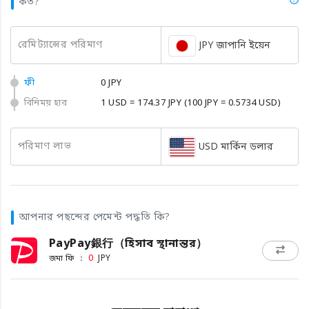
কত?
রেমিট্যান্সের পরিমাণ
JPY জাপানি ইয়েন
ফী
0 JPY
বিনিময় হার
1 USD = 174.37 JPY
(100 JPY = 0.5734 USD)
পরিমাণ লাভ
USD মার্কিন ডলার
আপনার পছন্দের পেমেন্ট পদ্ধতি কি?
PayPay銀行（হিসাব স্থানান্তর）
জমা ফি ：
0
JPY