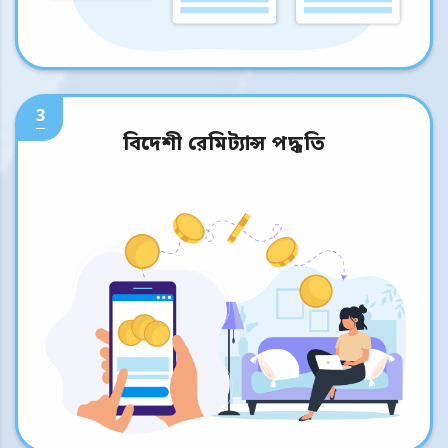
3
বিদেশী রেমিট্যান্স পদ্ধতি