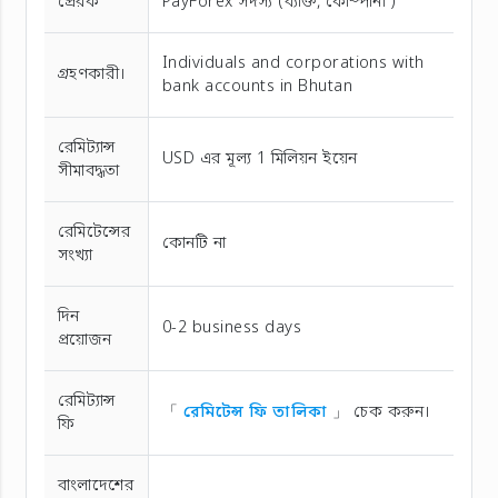
প্রেরক
PayForex সদস্য (ব্যক্তি, কোম্পানী )
Individuals and corporations with
গ্রহণকারী।
bank accounts in Bhutan
রেমিট্যান্স
USD এর মূল্য 1 মিলিয়ন ইয়েন
সীমাবদ্ধতা
রেমিটেন্সের
কোনটি না
সংখ্যা
দিন
0-2 business days
প্রয়োজন
রেমিট্যান্স
「
রেমিটেন্স ফি তালিকা
」 চেক করুন।
ফি
বাংলাদেশের