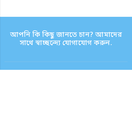
আপনি কি কিছু জানতে চান? আমাদের
সাথে স্বাচ্ছন্দ্যে যোগাযোগ করুন.
যোগাযোগ
সাপোর্ট টাইম সপ্তাহের দিন 9:30 - 17:30
টোল ফ্রি নম্বর
0120-808-774