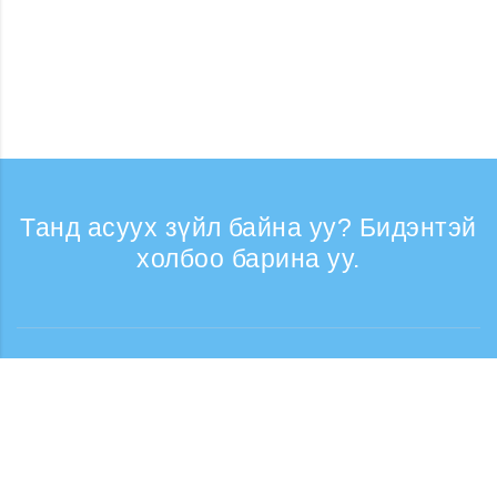
Танд асуух зүйл байна уу? Бидэнтэй
холбоо барина уу.
Лавлагаа
Утасны дуудлага хүлээн авах цаг: Ажлын
өдрүүдэд 9:30 - 17:30