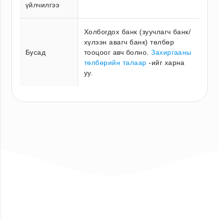
үйлчилгээ
Холбогдох банк (зуучлагч банк/
хүлээн авагч банк) төлбөр
Бусад
тооцоог авч болно.
Захиргааны
төлбөрийн талаар
-ийг харна
уу.