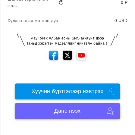
0 P
зоос
Хүлээн авах мөнгөн дүн
0
USD
PayForex Албан ёсны SNS аккаунт дээр
Таньд хэрэгтэй мэдээллийг нийтэлж байна！
Хуучин бүртгэлээр нэвтрэх
Данс нээх