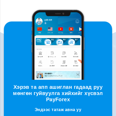
Хэрэв та апп ашиглан гадаад руу
мөнгөн гуйвуулга хийхийг хүсвэл
PayForex
Эндээс татаж авна уу