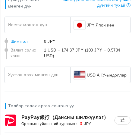
дүнгийн тухай
мөнгөн дүн
Илгээх мөнгөн дүн
JPY Япон иен
Шимтгэл
0 JPY
Валют солих
1 USD = 174.37 JPY
(100 JPY = 0.5734
ханш
USD)
Хүлээн авах мөнгөн дүн
USD АНУ-ындоллар
Төлбөр төлөх аргаа сонгоно уу
PayPay銀行（Дансны шилжүүлэг）
Орлогын гүйлгээний хураамж：
0
JPY