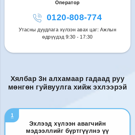
Оператор
0120-808-774
Утасны дуудлага хүлээн авах цаг: Ажлын
өдрүүдэд 9:30 - 17:30
Хялбар 3н алхамаар гадаад руу
мөнгөн гуйвуулга хийж эхлээрэй
1
Эхлээд хүлээн авагчийн
мэдээллийг бүртгүүлнэ үү