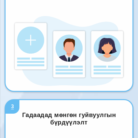
3
Гадаадад мөнгөн гуйвуулгын
бүрдүүлэлт