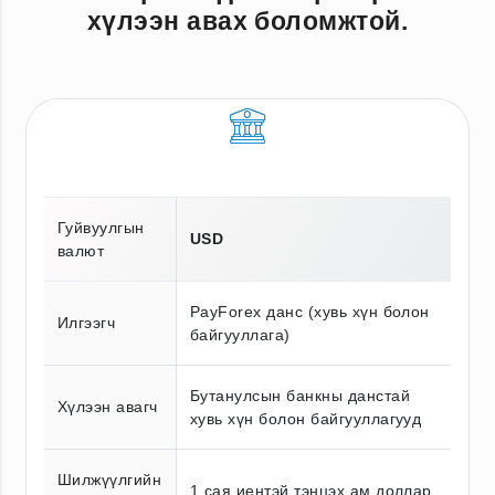
хүлээн авах боломжтой.
Гуйвуулгын
USD
валют
PayForex данс (хувь хүн болон
Илгээгч
байгууллага)
Бутанулсын банкны данстай
Хүлээн авагч
хувь хүн болон байгууллагууд
Шилжүүлгийн
1 сая иентэй тэнцэх ам.доллар