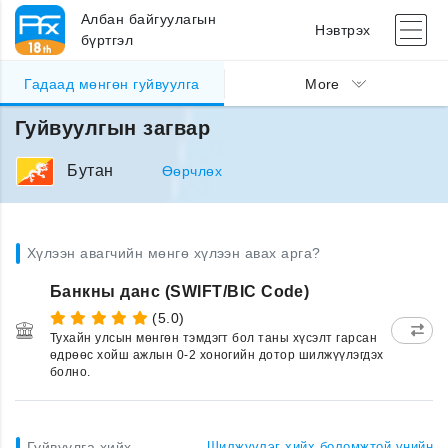
Албан байгуулагын
Нэвтрэх
бүртгэл
Гадаад мөнгөн гуйвуулга
More
Гуйвуулгын загвар
Бутан
Өөрчлөх
Хүлээн авагчийн мөнгө хүлээн авах арга?
Банкны данс (SWIFT/BIC Code)
(5.0)
Тухайн улсын мөнгөн тэмдэгт бол таны хүсэлт гарсан
өдрөөс хойш ажлын 0-2 хоногийн дотор шилжүүлэгдэх
болно.
Гуйвуулга хийх
Шилжүүлэг хийх боломжтой үнийн