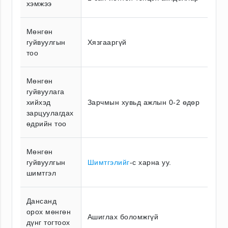
хэмжээ
Мөнгөн
гуйвуулгын
Хязгааргүй
тоо
Мөнгөн
гуйвуулага
хийхэд
Зарчмын хувьд ажлын 0-2 өдөр
зарцуулагдах
өдрийн тоо
Мөнгөн
гуйвуулгын
Шимтгэлийг
-с харна уу.
шимтгэл
Дансанд
орох мөнгөн
Ашиглах боломжгүй
дүнг тогтоох