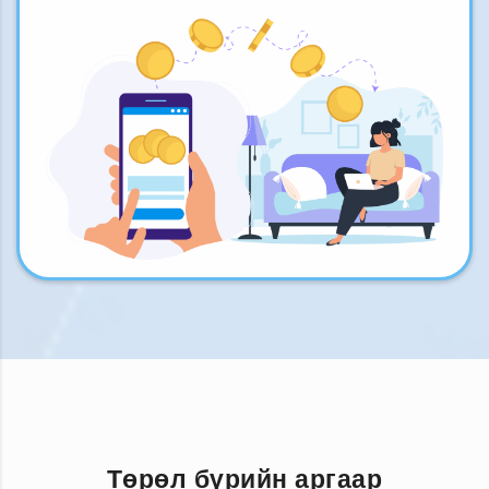
Төрөл бүрийн аргаар