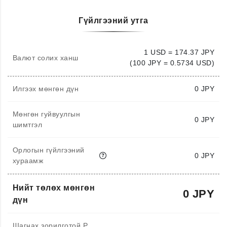
Гүйлгээний утга
1 USD = 174.37 JPY
Валют солих ханш
(100 JPY = 0.5734 USD)
Илгээх мөнгөн дүн
0
JPY
Мөнгөн гуйвуулгын
0 JPY
шимтгэл
Орлогын гүйлгээний
0 JPY
хураамж
Нийт төлөх мөнгөн
0 JPY
дүн
Шагнах зорилготой P