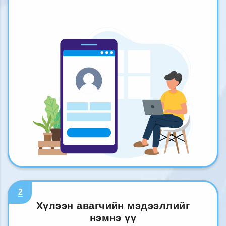
2
Хүлээн авагчийн мэдээллийг
нэмнэ үү