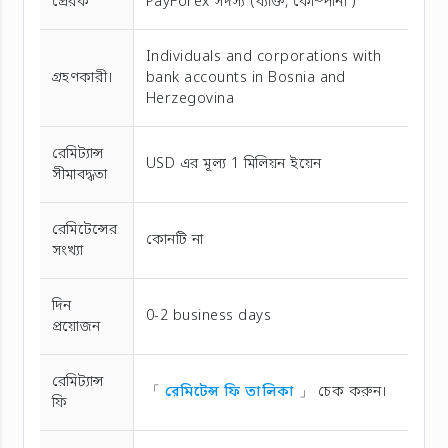
প্রেরক
PayForex সদস্য (ব্যক্তি, কোম্পানী )
Individuals and corporations with
গ্রহণকারী।
bank accounts in Bosnia and
Herzegovina
রেমিট্যান্স
USD এর মূল্য 1 মিলিয়ন ইয়েন
সীমাবদ্ধতা
রেমিটেন্সের
কোনটি না
সংখ্যা
দিন
0-2 business days
প্রয়োজন
রেমিট্যান্স
「
রেমিটেন্স ফি তালিকা
」 চেক করুন।
ফি