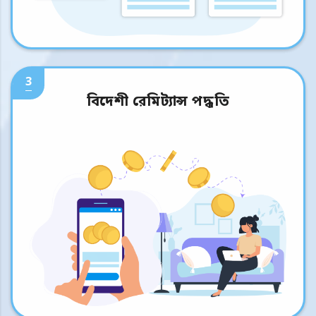
3
বিদেশী রেমিট্যান্স পদ্ধতি