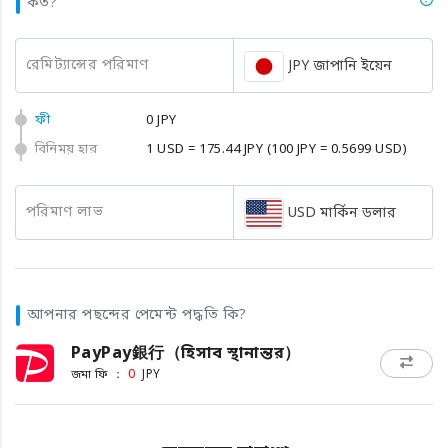
কত?
রেমিট্যান্সের পরিমাণ
JPY জাপানি ইয়েন
ফী
0 JPY
বিনিময় হার
1 USD = 175.44 JPY
(100 JPY = 0.5699 USD)
পরিমাণ লাভ
USD মার্কিন ডলার
আপনার পছন্দের পেমেন্ট পদ্ধতি কি?
PayPay銀行（হিসাব স্থানান্তর）
জমা ফি ：
0
JPY