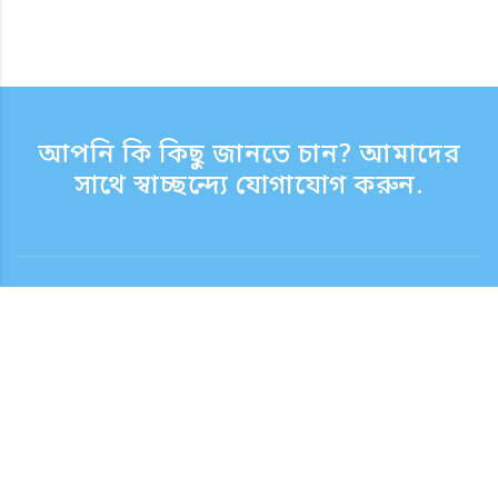
আপনি কি কিছু জানতে চান? আমাদের
সাথে স্বাচ্ছন্দ্যে যোগাযোগ করুন.
যোগাযোগ
সাপোর্ট টাইম সপ্তাহের দিন 9:30 - 17:30
টোল ফ্রি নম্বর
0120-808-774