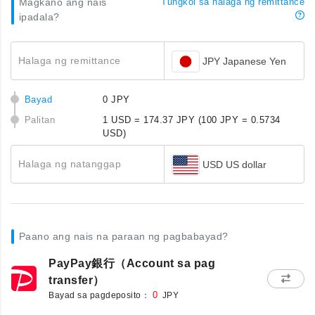
Magkano ang nais
Tungkol sa halaga ng remittance
ipadala?
Halaga ng remittance
JPY Japanese Yen
Bayad
0 JPY
Palitan
1 USD = 174.37 JPY
(100 JPY = 0.5734
USD)
Halaga ng natanggap
USD US dollar
Paano ang nais na paraan ng pagbabayad?
PayPay銀行（Account sa pag
transfer）
Bayad sa pagdeposito：
0
JPY