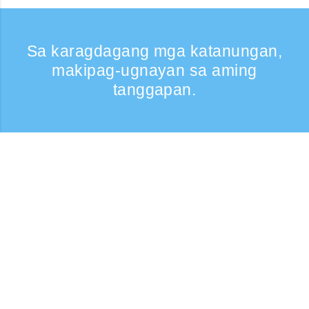
Sa karagdagang mga katanungan,
makipag-ugnayan sa aming
tanggapan.
Kumontak
Support: Weekdays 9:30 -17:30
Toll-free number
0120-808-774
From overseas (※may bayad)