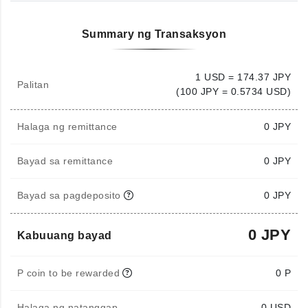
Summary ng Transaksyon
1 USD = 174.37 JPY
Palitan
(100 JPY = 0.5734 USD)
Halaga ng remittance
0
JPY
Bayad sa remittance
0 JPY
Bayad sa pagdeposito
0 JPY
0 JPY
Kabuuang bayad
P coin to be rewarded
0 P
Halaga ng natanggap
0
USD