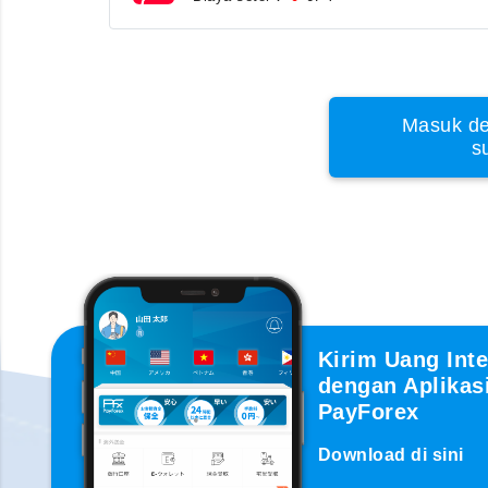
Masuk de
s
Kirim Uang Inte
dengan Aplikas
PayForex
Download di sini