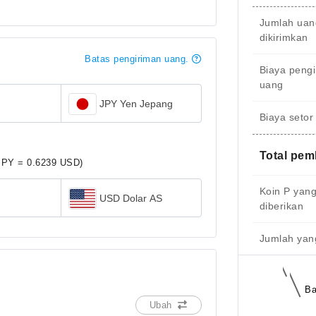
Jumlah uan
dikirimkan
Batas pengiriman uang.
Biaya peng
uang
JPY Yen Jepang
Biaya setor
Total pe
JPY = 0.6239 USD)
Koin P yan
USD Dolar AS
diberikan
Jumlah yang
Ba
Ubah