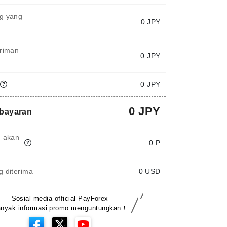
g yang
0
JPY
iriman
0 JPY
0 JPY
0 JPY
mbayaran
g akan
0 P
 diterima
0
USD
Sosial media official PayForex
nyak informasi promo menguntungkan！