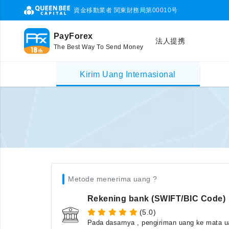
資金移動業者 関東財務局第00010号
PayForex
法人提携
The Best Way To Send Money
Kirim Uang Internasional
Metode menerima uang ?
Rekening bank (SWIFT/BIC Code)
(5.0)
Pada dasarnya , pengiriman uang ke mata ua