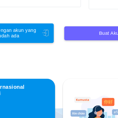
ngan akun yang
Buat Ak
udah ada
rnasional
i