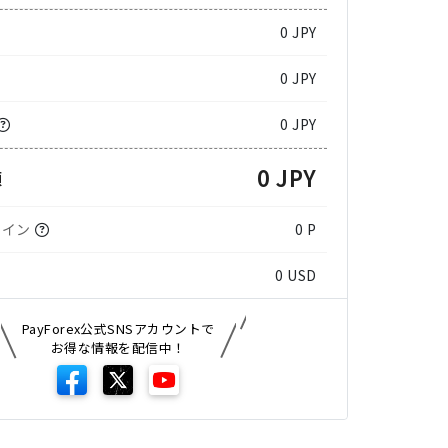
0
JPY
0 JPY
0 JPY
0 JPY
額
コイン
0 P
0
USD
PayForex公式SNSアカウントで
お得な情報を配信中！