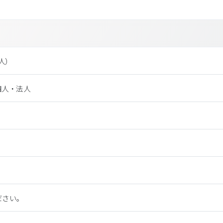
法⼈）
個人・法人
ださい。