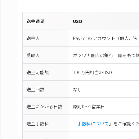
送金通貨
USD
送金人
PayForexアカウント（個⼈、
受取人
ボツワナ国内の銀行口座をもつ
送金可能額
100万円相当のUSD
送金回数
なし
送金にかかる日数
原則0〜2営業日
送金手数料
「
手数料について
」をご確認く