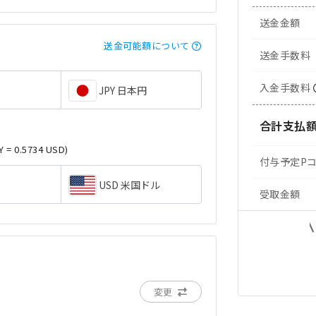
送金金額
送金可能額について
送金手数料
入金手数料
JPY 日本円
合計支払
Y = 0.5734 USD)
付与予定P
USD 米国ドル
受取金額
変更