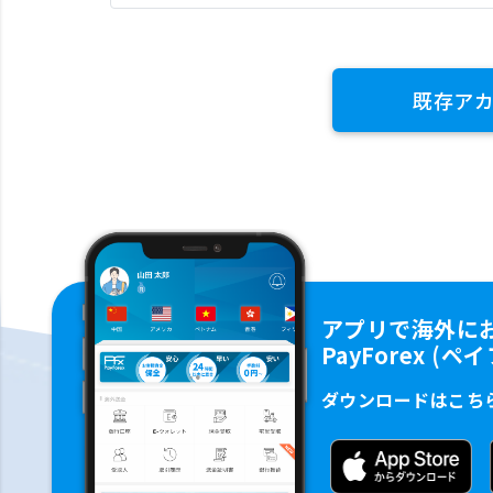
既存ア
アプリで海外に
PayForex (
ダウンロードはこち