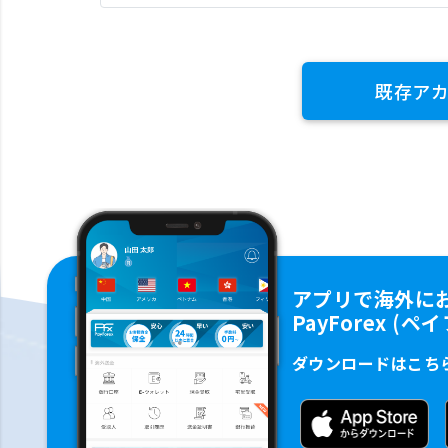
既存ア
アプリで海外に
PayForex (
ダウンロードはこち