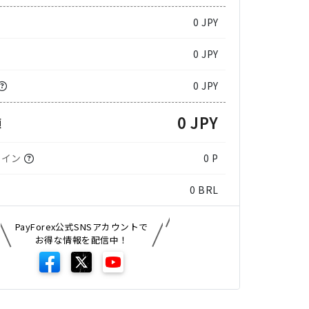
0
JPY
0 JPY
0 JPY
0 JPY
額
コイン
0 P
0
BRL
PayForex公式SNSアカウントで
お得な情報を配信中！