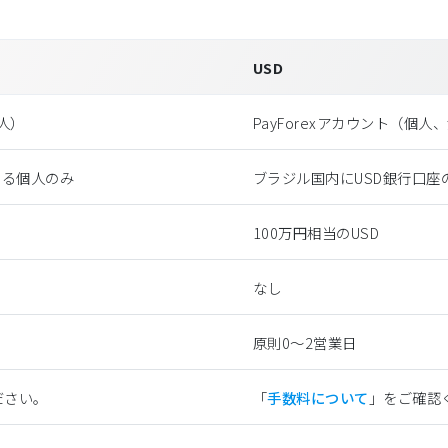
USD
法⼈）
PayForexアカウント（個⼈
ある個人のみ
ブラジル国内にUSD銀行口座
100万円相当のUSD
なし
原則0〜2営業日
ださい。
「
手数料について
」をご確認