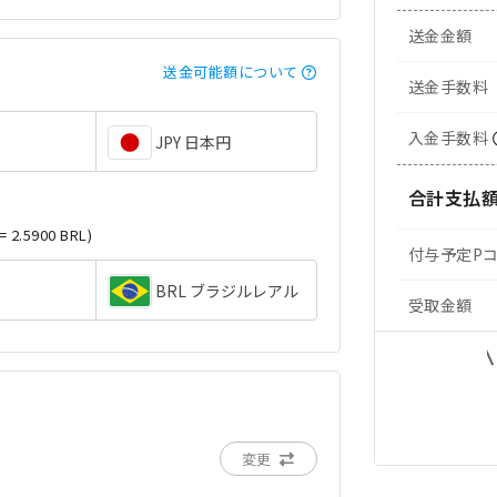
送金金額
送金可能額について
送金手数料
入金手数料
JPY 日本円
合計支払
= 2.5900 BRL)
付与予定P
BRL ブラジルレアル
受取金額
変更