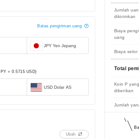
Jumlah uan
dikirimkan
Batas pengiriman uang.
Biaya peng
uang
JPY Yen Jepang
Biaya setor
Total pe
JPY = 0.5715 USD)
Koin P yan
USD Dolar AS
diberikan
Jumlah yang
Ba
Ubah