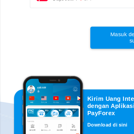
Masuk de
s
Kirim Uang Inte
dengan Aplikas
PayForex
Download di sini