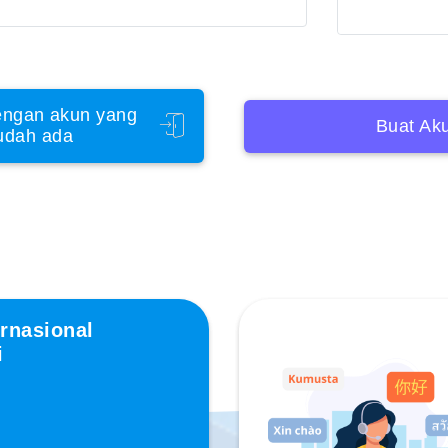
ngan akun yang
Buat Ak
udah ada
rnasional
i