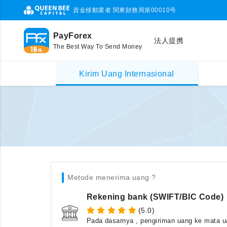
資金移動業者 関東財務局第00010号
PayForex
法人提携
The Best Way To Send Money
Kirim Uang Internasional
Metode menerima uang ?
Rekening bank (SWIFT/BIC Code)
(5.0)
Pada dasarnya , pengiriman uang ke mata ua