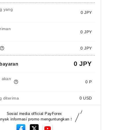
g yang
0
JPY
iriman
0 JPY
0 JPY
0 JPY
mbayaran
g akan
0 P
 diterima
0
USD
Sosial media official PayForex
nyak informasi promo menguntungkan！