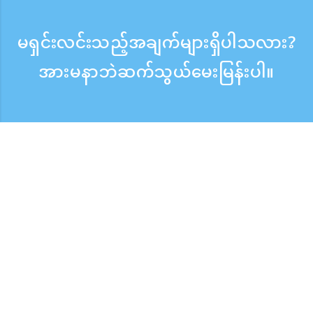
မရှင်းလင်းသည့်အချက်များရှိပါသလား?
အားမနာဘဲဆက်သွယ်မေးမြန်းပါ။
မေးမြန်းစုံစမ်းရန်
ဖုန်းလက်ခံသည့်အချိန် ：ကြားရက် 9:30 - 17:30
အခမဲ့ဖုန်းခေါ်ဆိုမှု
0120-808-774