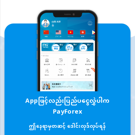
Appဖြင့်လည်းပြည်ပငွေလွှဲပါက
PayForex
ဤနေရာမှတဆင့် ဒေါင်းလုဒ်လုပ်ရန်