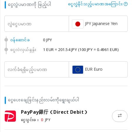
ငွေလွှဲပမာဏကို ဖြည့်ပါ
ငွေလွှဲနိုင်သည့်ပမာဏအကြောင်း
JPY Japanese Yen
လွှဲငွေပမာဏ
၀န်ဆောင်ခ
0 JPY
ငွေလဲလှယ်နှုန်း
1 EUR = 201.54 JPY
(100 JPY = 0.4961 EUR)
EUR Euro
လက်ခံရရှိမည့်ပမာဏ
ငွေပေးချေခြင်းနည်းလမ်းကိုရွေးချယ်ပါ
PayPay銀行（Direct Debit）
0
ငွေသွင်းခ：
JPY