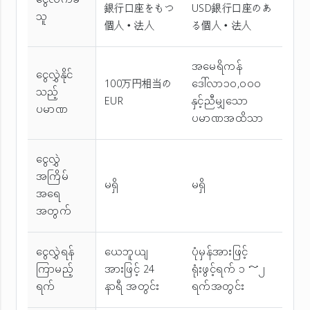
ငွေလက်ခံ
銀行口座をもつ
USD銀行口座のあ
သူ
個人・法人
る個人・法人
အမေရိကန်
ငွေလွှဲနိုင်
100万円相当の
ဒေါ်လာ၁၀,၀၀၀
သည့်
EUR
နှင့်ညီမျှသော
ပမာဏ
ပမာဏအထိသာ
ငွေလွှဲ
အကြိမ်
မရှိ
မရှိ
အ‌ရေ
အတွက်
ငွေလွှဲရန်
ယေဘူယျ
ပုံမှန်အားဖြင့်
ကြာမည့်
အားဖြင့် 24
ရုံးဖွင့်ရက် ၁ ～၂
ရက်
နာရီ အတွင်း
ရက်အတွင်း