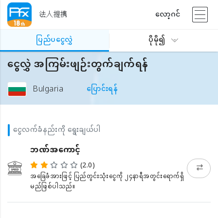
法人提携
လော့ဂင်
ပြည်ပငွေလွှဲ
ပိုမို၍
ငွေလွှဲ အကြမ်းဖျဉ်းတွက်ချက်ရန်
Bulgaria
ပြောင်းရန်
ငွေလက်ခံနည်းကို ရွေးချယ်ပါ
ဘဏ်အကောင့်
(2.0)
အခြေခံအားဖြင့် ပြည်တွင်းသုံးငွေကို ၂၄နာရီအတွင်းရောက်ရှိ
မည်ဖြစ်ပါသည်။