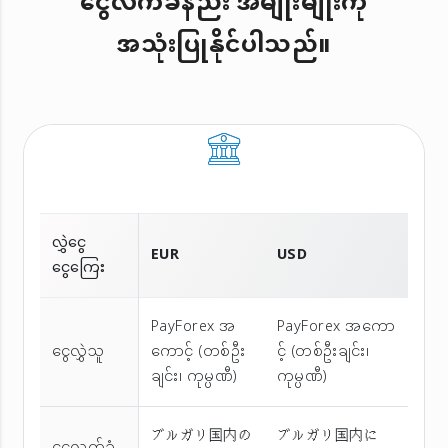
ငွေလက်ခံနည်း အမျိုးမျိုးကို
အသုံးပြုနိုင်ပါသည်။
လွှဲငွေ
EUR
USD
ငွေကြေး
PayForex အ
PayForex အကော
ငွေလွှဲသူ
ကောင့် (တစ်ဦး
င့် (တစ်ဦးချင်း၊
ချင်း၊ ကုမ္ပဏီ)
ကုမ္ပဏီ)
ブルガリ国内の
ブルガリ国内に