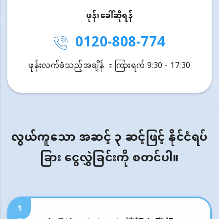
ဖုန်းခေါ်ဆိုရန်
0120-808-774
ဖုန်းလက်ခံသည့်အချိန် ：ကြားရက် 9:30 - 17:30
လွယ်ကူသော အဆင့် ၃ ဆင့်ဖြင့် နိုင်ငံရပ်
ခြား ငွေလွှဲခြင်းကို စတင်ပါ။
1