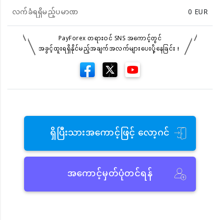
လက်ခံရရှိမည့်ပမာဏ
0
EUR
PayForex တရားဝင် SNS အကောင့်တွင်
အခွင့်ထူးရရှိနိုင်မည့်အချက်အလက်များပေးပို့နေခြင်း！
ရှိပြီးသားအကောင့်ဖြင့် လော့ဂင်
အကောင့်မှတ်ပုံတင်ရန်