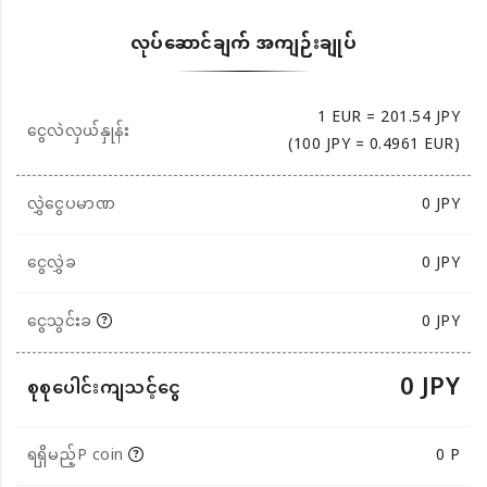
လုပ်ဆောင်ချက် အကျဉ်းချုပ်
1 EUR = 201.54 JPY
ငွေလဲလှယ်နှုန်း
(100 JPY = 0.4961 EUR)
လွှဲငွေပမာဏ
0
JPY
ငွေလွှဲခ
0 JPY
ငွေသွင်းခ
0 JPY
0 JPY
စုစုပေါင်းကျသင့်ငွေ
ရရှိမည့်P coin
0 P