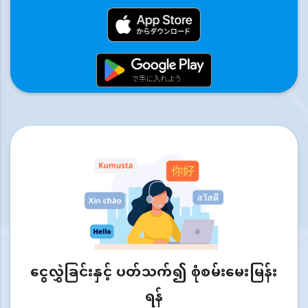
ငွေလွှဲခြင်းနှင့် ပတ်သက်၍ စုံစမ်းမေးမြန်း
ရန်