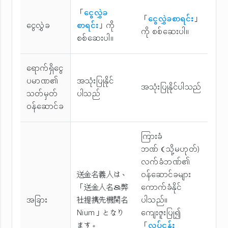
「
ငွေလွှဲခ
「
ငွေလွှဲခစာရင်း
」
ငွေလွှဲခ
စာရင်း
」ကို
ကို စစ်ဆေးပါ။
စစ်ဆေးပါ။
ရောက်ရှိငွေ
ပမာဏ၏
အသုံးပြုနိုင်
အသုံးပြုနိုင်ပါသည်
သတ်မှတ်
ပါသည်
ဝန်ဆောင်ခ
ကြားခံ
ဘဏ်（သို့မဟုတ်)
လက်ခံဘဏ်၏
送金名義人は、
ဝန်ဆောင်ခများ
「送金人名＆弊
ကောက်ခံနိုင်
အခြား
社提携先機関名
ပါသည်။
Nium」となり
ကျေးဇူးပြု၍
ます。
「
လုပ်ငန်း