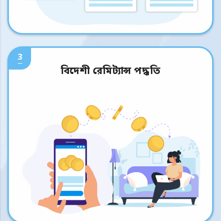
3
বিদেশী রেমিট্যান্স পদ্ধতি