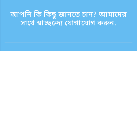
আপনি কি কিছু জানতে চান? আমাদের
সাথে স্বাচ্ছন্দ্যে যোগাযোগ করুন.
যোগাযোগ
সাপোর্ট টাইম সপ্তাহের দিন 9:30 - 17:30
টোল ফ্রি নম্বর
0120-808-774
বিদেশ থেকে (ফি সহ)
+81-3-6807-5775