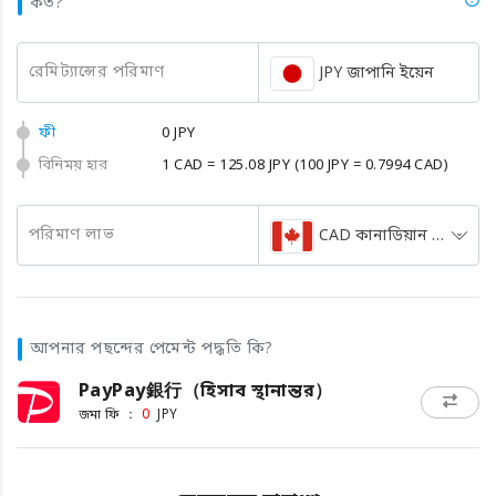
কত?
রেমিট্যান্সের পরিমাণ
JPY জাপানি ইয়েন
ফী
0 JPY
বিনিময় হার
1 CAD = 125.08 JPY
(100 JPY = 0.7994 CAD)
পরিমাণ লাভ
CAD কানাডিয়ান ডলার
আপনার পছন্দের পেমেন্ট পদ্ধতি কি?
PayPay銀行（হিসাব স্থানান্তর）
জমা ফি ：
0
JPY