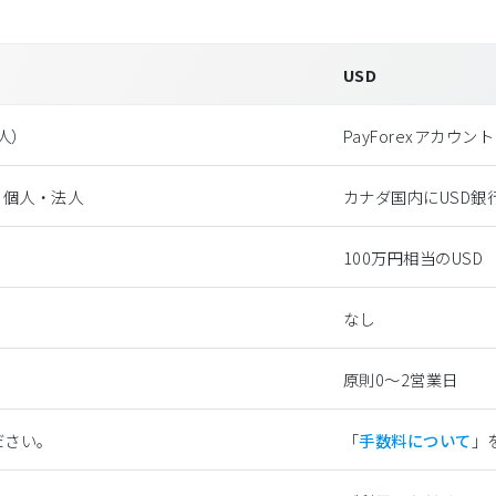
USD
法⼈）
PayForexアカウ
る個人・法人
カナダ国内にUSD銀
100万円相当のUSD
なし
原則0〜2営業日
ださい。
「
手数料について
」