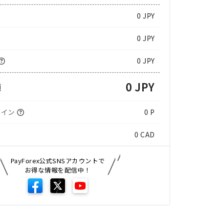
0
JPY
0 JPY
0 JPY
0 JPY
額
コイン
0 P
0
CAD
PayForex公式SNSアカウントで
お得な情報を配信中！