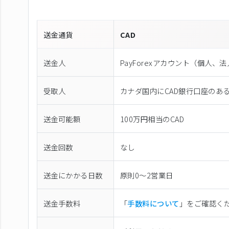
送金通貨
CAD
送金人
PayForexアカウント（個⼈、
受取人
カナダ国内にCAD銀行口座のあ
送金可能額
100万円相当のCAD
送金回数
なし
送金にかかる日数
原則0〜2営業日
送金手数料
「
手数料について
」をご確認く