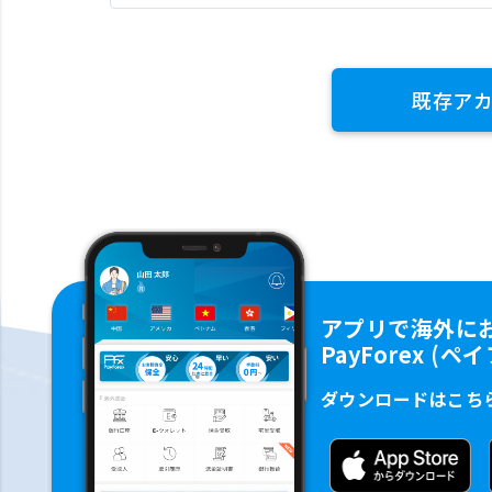
既存ア
アプリで海外に
PayForex (
ダウンロードはこち