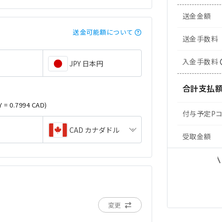
送金金額
送金可能額について
送金手数料
入金手数料
JPY 日本円
合計支払
Y = 0.7994 CAD)
付与予定P
CAD カナダドル
受取金額
変更