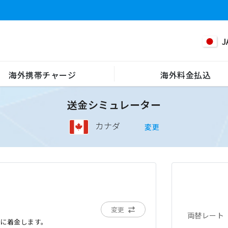
J
海外携帯チャージ
海外料金払込
送金シミュレーター
カナダ
変更
変更
両替レート
でに着金します。