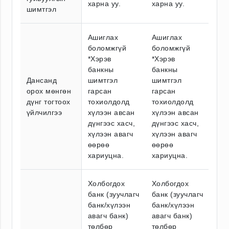
харна уу.
харна уу.
шимтгэл
Ашиглах
Ашиглах
боломжгүй
боломжгүй
*Хэрэв
*Хэрэв
банкны
банкны
Дансанд
шимтгэл
шимтгэл
орох мөнгөн
гарсан
гарсан
дүнг тогтоох
тохиолдолд
тохиолдолд
үйлчилгээ
хүлээн авсан
хүлээн авсан
дүнгээс хасч,
дүнгээс хасч,
хүлээн авагч
хүлээн авагч
өөрөө
өөрөө
хариуцна.
хариуцна.
Холбогдох
Холбогдох
банк (зуучлагч
банк (зуучлагч
банк/хүлээн
банк/хүлээн
авагч банк)
авагч банк)
төлбөр
төлбөр