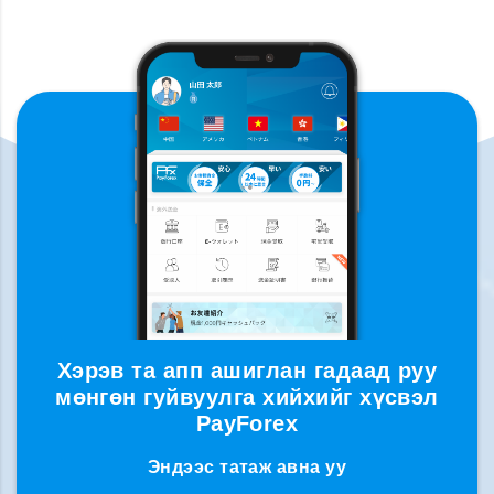
Хэрэв та апп ашиглан гадаад руу
мөнгөн гуйвуулга хийхийг хүсвэл
PayForex
Эндээс татаж авна уу