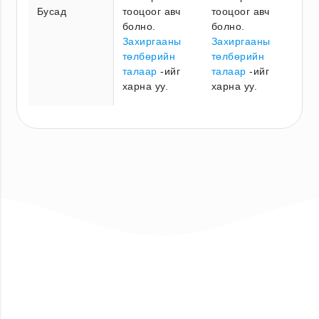
Бусад
тооцоог авч
тооцоог авч
болно.
болно.
Захиргааны
Захиргааны
төлбөрийн
төлбөрийн
талаар
-ийг
талаар
-ийг
харна уу.
харна уу.