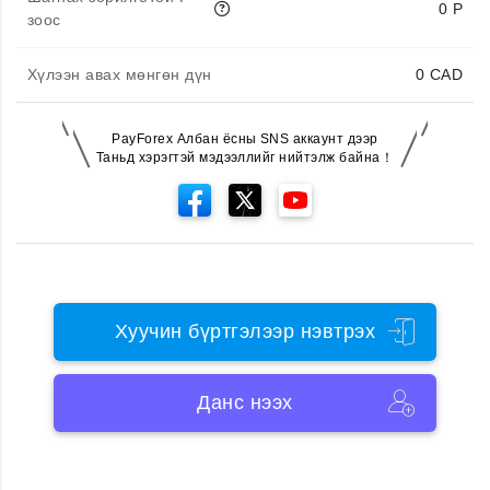
0 P
зоос
Хүлээн авах мөнгөн дүн
0
CAD
PayForex Албан ёсны SNS аккаунт дээр
Таньд хэрэгтэй мэдээллийг нийтэлж байна！
Хуучин бүртгэлээр нэвтрэх
Данс нээх