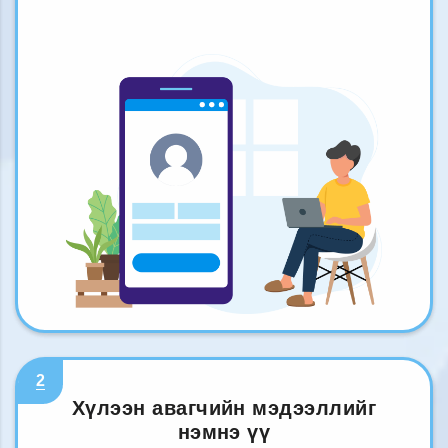
2
Хүлээн авагчийн мэдээллийг
нэмнэ үү