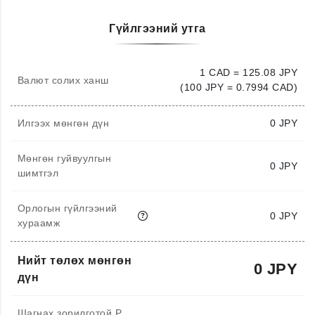
Гүйлгээний утга
1 CAD = 125.08 JPY
Валют солих ханш
(100 JPY = 0.7994 CAD)
Илгээх мөнгөн дүн
0
JPY
Мөнгөн гуйвуулгын
0 JPY
шимтгэл
Орлогын гүйлгээний
0 JPY
хураамж
Нийт төлөх мөнгөн
0 JPY
дүн
Шагнах зорилготой P