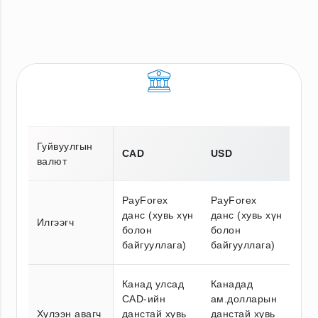
Гуйвуулгын
CAD
USD
валют
PayForex
PayForex
данс (хувь хүн
данс (хувь хүн
Илгээгч
болон
болон
байгууллага)
байгууллага)
Канад улсад
Канадад
CAD-ийн
ам.долларын
Хүлээн авагч
данстай хувь
данстай хувь