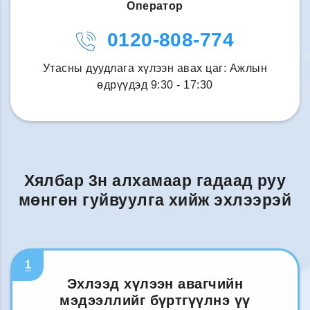
Оператор
0120-808-774
Утасны дуудлага хүлээн авах цаг: Ажлын
өдрүүдэд 9:30 - 17:30
Хялбар 3н алхамаар гадаад руу
мөнгөн гуйвуулга хийж эхлээрэй
1
Эхлээд хүлээн авагчийн
мэдээллийг бүртгүүлнэ үү