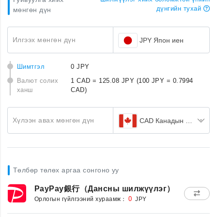
дүнгийн тухай
мөнгөн дүн
Илгээх мөнгөн дүн
JPY Япон иен
Шимтгэл
0 JPY
Валют солих
1 CAD = 125.08 JPY
(100 JPY = 0.7994
ханш
CAD)
Хүлээн авах мөнгөн дүн
CAD Канадын доллар
Төлбөр төлөх аргаа сонгоно уу
PayPay銀行（Дансны шилжүүлэг）
Орлогын гүйлгээний хураамж：
0
JPY