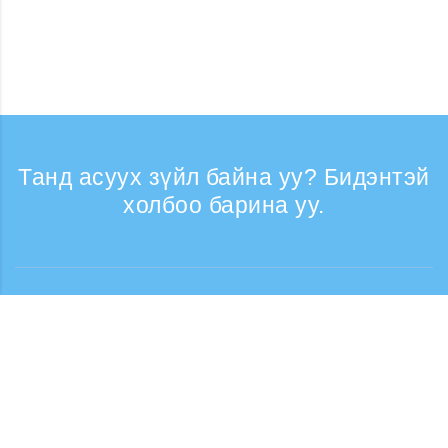
Танд асуух зүйл байна уу? Бидэнтэй
холбоо барина уу.
Лавлагаа
Утасны дуудлага хүлээн авах цаг: Ажлын
өдрүүдэд 9:30 - 17:30
Дуудлага үнэгүй