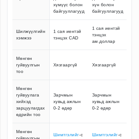
хүмүүс болон
хүн болон
байгууллагууд
байгууллагууд
1 сая иентэй
Шилжүүлгийн
1 сая иентэй
тэнцэх
хэмжээ
тэнцэх CAD
ам.доллар
Мөнгөн
гуйвуулгын
Хязгааргүй
Хязгааргүй
тоо
Мөнгөн
гуйвуулага
Зарчмын
Зарчмын
хийхэд
хувьд ажлын
хувьд ажлын
зарцуулагдах
0-2 өдөр
0-2 өдөр
өдрийн тоо
Мөнгөн
Шимтгэлийг
-с
Шимтгэлийг
-с
гуйвуулгын