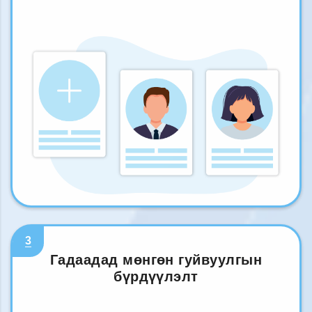
3
Гадаадад мөнгөн гуйвуулгын
бүрдүүлэлт