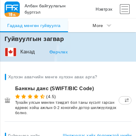
Албан байгуулагын
Нэвтрэх
бүртгэл
Гадаад мөнгөн гуйвуулга
More
Гуйвуулгын загвар
Канад
Өөрчлөх
Хүлээн авагчийн мөнгө хүлээн авах арга?
Банкны данс (SWIFT/BIC Code)
(4.5)
Тухайн улсын мөнгөн тэмдэгт бол таны хүсэлт гарсан
өдрөөс хойш ажлын 0-2 хоногийн дотор шилжүүлэгдэх
болно.
Гуйвуулга хийх
Шилжүүлэг хийх боломжтой үнийн