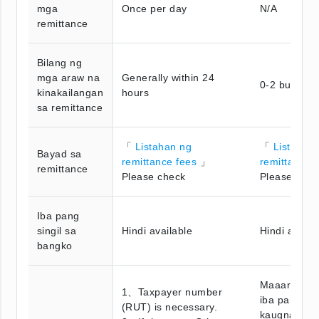
mga
Once per day
N/A
remittance
Bilang ng
mga araw na
Generally within 24
0-2 busines
kinakailangan
hours
sa remittance
「
Listahan ng
「
Listahan
Bayad sa
remittance fees
」
remittance 
remittance
Please check
Please chec
Iba pang
singil sa
Hindi available
Hindi availa
bangko
Maaaring m
1、Taxpayer number
iba pang ba
(RUT) is necessary.
kaugnay na