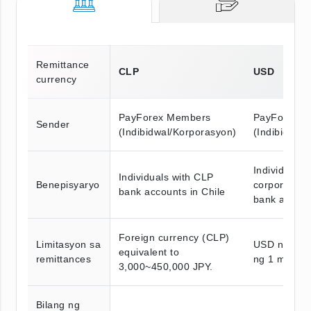
Remittance
CLP
USD
currency
PayForex Members
PayForex M
Sender
(Indibidwal/Korporasyon)
(Indibidwal
Individuals 
Individuals with CLP
Benepisyaryo
corporation
bank accounts in Chile
bank accoun
Foreign currency (CLP)
Limitasyon sa
USD na nag
equivalent to
remittances
ng 1 milyon
3,000~450,000 JPY.
Bilang ng