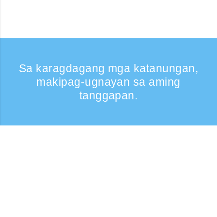
Sa karagdagang mga katanungan,
makipag-ugnayan sa aming
tanggapan.
Kumontak
Support: Weekdays 9:30 -17:30
Toll-free number
0120-808-774