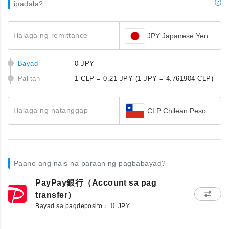
ipadala?
Halaga ng remittance
JPY Japanese Yen
Bayad
0 JPY
Palitan
1 CLP = 0.21 JPY
(1 JPY = 4.761904 CLP)
Halaga ng natanggap
CLP Chilean Peso
Paano ang nais na paraan ng pagbabayad?
PayPay銀行（Account sa pag
transfer）
Bayad sa pagdeposito：
0
JPY