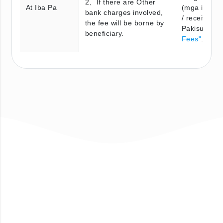
2、If there are Other
At Iba Pa
(mga interm
bank charges involved,
/ receiving 
the fee will be borne by
Pakisuri ang
beneficiary.
Fees"
.