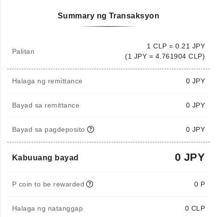
Summary ng Transaksyon
1 CLP = 0.21 JPY
Palitan
(1 JPY = 4.761904 CLP)
Halaga ng remittance
0
JPY
Bayad sa remittance
0 JPY
Bayad sa pagdeposito
0 JPY
0 JPY
Kabuuang bayad
P coin to be rewarded
0 P
Halaga ng natanggap
0
CLP