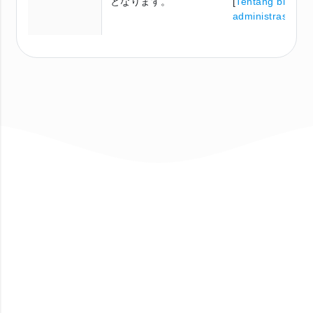
となります。
[
Tentang biaya
administrasi
]