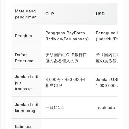
Mata uang
CLP
USD
pengiriman
Pengguna PayForex
Pengguna PayFo
Pengirim
(Individu/Perusahaan)
(Individu/Perusa
Daftar
チリ国内にCLP銀行口
チリ国内にUSD
Penerima
座のある個人のみ
座のある個人・
Jumlah limit
3,000円～450,000円
Jumlah USD set
per
相当CLP
1.000.000 JPY
transaksi
Jumlah limit
一日に1回
Tidak ada
kirim uang
Estimasi