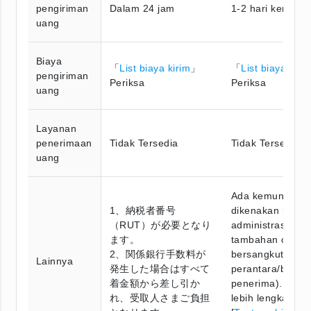
pengiriman
Dalam 24 jam
1-2 hari kerja
uang
Biaya
「
List biaya kirim
」
「
List biaya kiri
pengiriman
Periksa
Periksa
uang
Layanan
penerimaan
Tidak Tersedia
Tidak Tersedia
uang
Ada kemungkina
1、納税者番号
dikenakan biaya
（RUT）が必要となり
administrasi
ます。
tambahan oleh 
2、関係銀行手数料が
bersangkutan (b
Lainnya
発生した場合はすべて
perantara/bank
着金額から差し引か
penerima). Infor
れ、受取人さまご負担
lebih lengkap, pe