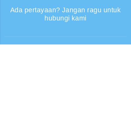
Ada pertayaan? Jangan ragu untuk
hubungi kami
Bantuan
Layanan Telepon, Hari kerja 9:30 - 17:30
Panggilan gratis
0120-808-774
Dari luar negeri (* berbayar)
+81-3-6807-5775